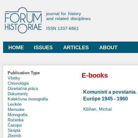
Ski
mai
Forum Historiae
journal for history
con
and related disciplines
ISSN 1337-6861
HOME
ISSUES
ARTICLES
ABOUT
Main menu
Publication Type
E-books
Všetky
Chronológia
Dizertačná práca
Komunisti a povstania. 
Dokumenty
Európe 1945 - 1960
Kolektívna monografia
Lexikón
Kšiňan, Michal
Memoáre
Monografia
Ročenka
Časopis
Skriptá
Zborník