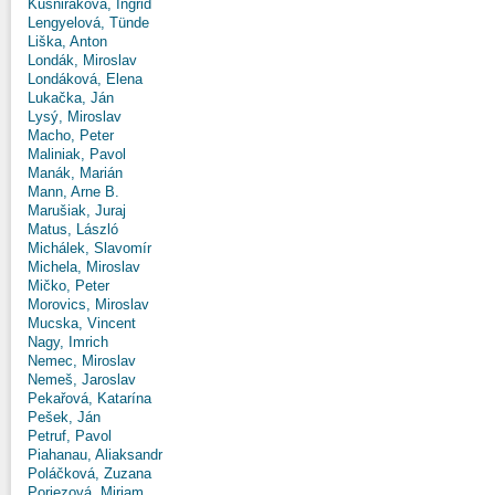
Kušniráková, Ingrid
Lengyelová, Tünde
Liška, Anton
Londák, Miroslav
Londáková, Elena
Lukačka, Ján
Lysý, Miroslav
Macho, Peter
Maliniak, Pavol
Manák, Marián
Mann, Arne B.
Marušiak, Juraj
Matus, László
Michálek, Slavomír
Michela, Miroslav
Mičko, Peter
Morovics, Miroslav
Mucska, Vincent
Nagy, Imrich
Nemec, Miroslav
Nemeš, Jaroslav
Pekařová, Katarína
Pešek, Ján
Petruf, Pavol
Piahanau, Aliaksandr
Poláčková, Zuzana
Poriezová, Miriam