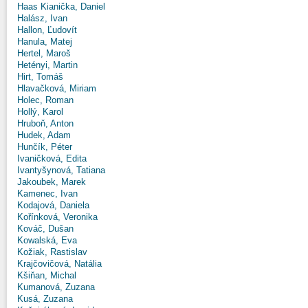
Haas Kianička, Daniel
Halász, Ivan
Hallon, Ľudovít
Hanula, Matej
Hertel, Maroš
Hetényi, Martin
Hirt, Tomáš
Hlavačková, Miriam
Holec, Roman
Hollý, Karol
Hruboň, Anton
Hudek, Adam
Hunčík, Péter
Ivaničková, Edita
Ivantyšynová, Tatiana
Jakoubek, Marek
Kamenec, Ivan
Kodajová, Daniela
Kořínková, Veronika
Kováč, Dušan
Kowalská, Eva
Kožiak, Rastislav
Krajčovičová, Natália
Kšiňan, Michal
Kumanová, Zuzana
Kusá, Zuzana