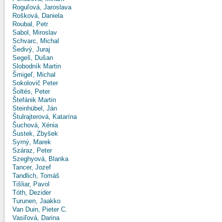
Roguľová, Jaroslava
Rošková, Daniela
Roubal, Petr
Sabol, Miroslav
Schvarc, Michal
Šedivý, Juraj
Segeš, Dušan
Slobodník Martin
Šmigeľ, Michal
Sokolovič Peter
Šoltés, Peter
Štefánik Martin
Steinhübel, Ján
Štulrajterová, Katarína
Šuchová, Xénia
Šustek, Zbyšek
Syrný, Marek
Száraz, Peter
Szeghyová, Blanka
Tancer, Jozef
Tandlich, Tomáš
Tišliar, Pavol
Tóth, Dezider
Turunen, Jaakko
Van Duin, Pieter C.
Vasiľová, Darina