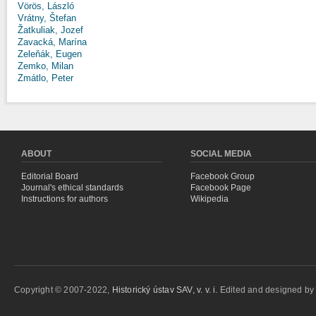
Vörös, László
Vrátny, Štefan
Žatkuliak, Jozef
Zavacká, Marína
Zeleňák, Eugen
Zemko, Milan
Zmátlo, Peter
ABOUT
SOCIAL MEDIA
Editorial Board
Facebook Group
Journal's ethical standards
Facebook Page
Instructions for authors
Wikipedia
Copyright © 2007-2022,
Historický ústav SAV, v. v. i.
Edited and designed b