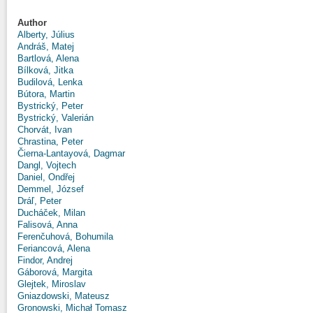
Author
Alberty, Július
Andráš, Matej
Bartlová, Alena
Bílková, Jitka
Budilová, Lenka
Bútora, Martin
Bystrický, Peter
Bystrický, Valerián
Chorvát, Ivan
Chrastina, Peter
Čierna-Lantayová, Dagmar
Dangl, Vojtech
Daniel, Ondřej
Demmel, József
Dráľ, Peter
Ducháček, Milan
Falisová, Anna
Ferenčuhová, Bohumila
Feriancová, Alena
Findor, Andrej
Gáborová, Margita
Glejtek, Miroslav
Gniazdowski, Mateusz
Gronowski, Michał Tomasz