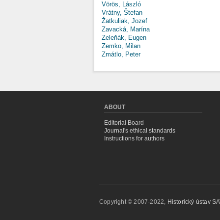
Vörös, László
Vrátny, Štefan
Žatkuliak, Jozef
Zavacká, Marína
Zeleňák, Eugen
Zemko, Milan
Zmátlo, Peter
ABOUT
Editorial Board
Journal's ethical standards
Instructions for authors
Copyright © 2007-2022,
Historický ústav SAV,