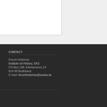
CONTACT
Forum Historiae
Institute od History, SAS
P.O.Box 198, Klemensova 19
814 99 Bratislava
E-mail:
forumhistoriae@savba.sk