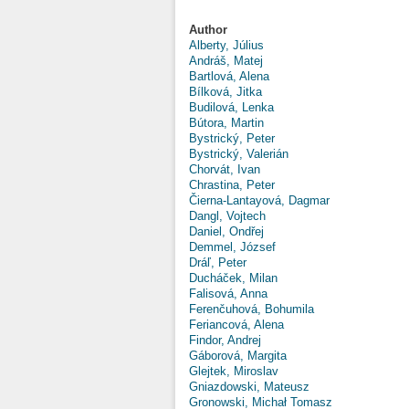
Author
Alberty, Július
Andráš, Matej
Bartlová, Alena
Bílková, Jitka
Budilová, Lenka
Bútora, Martin
Bystrický, Peter
Bystrický, Valerián
Chorvát, Ivan
Chrastina, Peter
Čierna-Lantayová, Dagmar
Dangl, Vojtech
Daniel, Ondřej
Demmel, József
Dráľ, Peter
Ducháček, Milan
Falisová, Anna
Ferenčuhová, Bohumila
Feriancová, Alena
Findor, Andrej
Gáborová, Margita
Glejtek, Miroslav
Gniazdowski, Mateusz
Gronowski, Michał Tomasz