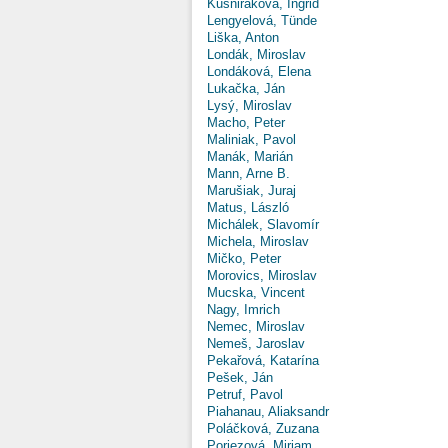
Kušniráková, Ingrid
Lengyelová, Tünde
Liška, Anton
Londák, Miroslav
Londáková, Elena
Lukačka, Ján
Lysý, Miroslav
Macho, Peter
Maliniak, Pavol
Manák, Marián
Mann, Arne B.
Marušiak, Juraj
Matus, László
Michálek, Slavomír
Michela, Miroslav
Mičko, Peter
Morovics, Miroslav
Mucska, Vincent
Nagy, Imrich
Nemec, Miroslav
Nemeš, Jaroslav
Pekařová, Katarína
Pešek, Ján
Petruf, Pavol
Piahanau, Aliaksandr
Poláčková, Zuzana
Poriezová, Miriam