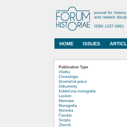
Forum His
journal for history
and related discip
ISSN 1337-6861
HOME
ISSUES
ARTIC
Main menu
Publication Type
Všetky
Chronológia
Dizertačná práca
Dokumenty
Kolektívna monografia
Lexikón
Memoáre
Monografia
Ročenka
Časopis
Skriptá
Zborník