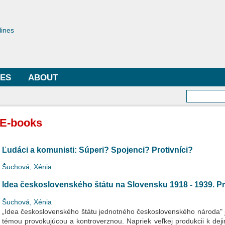
Skip to
main
toriae
content
lines
LES
ABOUT
Searc
E-books
Ľudáci a komunisti: Súperi? Spojenci? Protivníci?
Šuchová, Xénia
Idea československého štátu na Slovensku 1918 - 1939. Pro
Šuchová, Xénia
„Idea československého štátu jednotného československého národa" j
témou provokujúcou a kontroverznou. Napriek veľkej produkcii k d