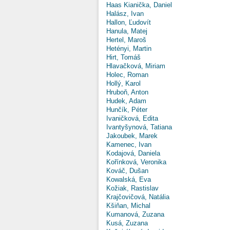
Haas Kianička, Daniel
Halász, Ivan
Hallon, Ľudovít
Hanula, Matej
Hertel, Maroš
Hetényi, Martin
Hirt, Tomáš
Hlavačková, Miriam
Holec, Roman
Hollý, Karol
Hruboň, Anton
Hudek, Adam
Hunčík, Péter
Ivaničková, Edita
Ivantyšynová, Tatiana
Jakoubek, Marek
Kamenec, Ivan
Kodajová, Daniela
Kořínková, Veronika
Kováč, Dušan
Kowalská, Eva
Kožiak, Rastislav
Krajčovičová, Natália
Kšiňan, Michal
Kumanová, Zuzana
Kusá, Zuzana