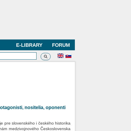
E-LIBRARY
FORUM
Search
h form
tagonisti, nositelia, oponenti
e pre slovenského i českého historika
ejinám medzivojnového Československa