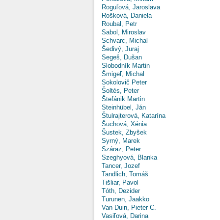
Roguľová, Jaroslava
Rošková, Daniela
Roubal, Petr
Sabol, Miroslav
Schvarc, Michal
Šedivý, Juraj
Segeš, Dušan
Slobodník Martin
Šmigeľ, Michal
Sokolovič Peter
Šoltés, Peter
Štefánik Martin
Steinhübel, Ján
Štulrajterová, Katarína
Šuchová, Xénia
Šustek, Zbyšek
Syrný, Marek
Száraz, Peter
Szeghyová, Blanka
Tancer, Jozef
Tandlich, Tomáš
Tišliar, Pavol
Tóth, Dezider
Turunen, Jaakko
Van Duin, Pieter C.
Vasiľová, Darina