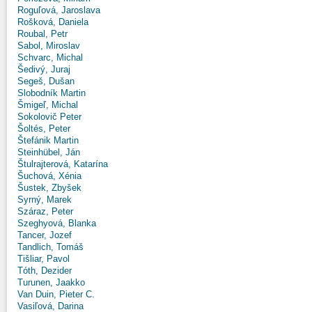
Roguľová, Jaroslava
Rošková, Daniela
Roubal, Petr
Sabol, Miroslav
Schvarc, Michal
Šedivý, Juraj
Segeš, Dušan
Slobodník Martin
Šmigeľ, Michal
Sokolovič Peter
Šoltés, Peter
Štefánik Martin
Steinhübel, Ján
Štulrajterová, Katarína
Šuchová, Xénia
Šustek, Zbyšek
Syrný, Marek
Száraz, Peter
Szeghyová, Blanka
Tancer, Jozef
Tandlich, Tomáš
Tišliar, Pavol
Tóth, Dezider
Turunen, Jaakko
Van Duin, Pieter C.
Vasiľová, Darina