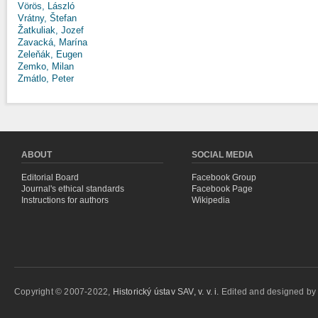
Vörös, László
Vrátny, Štefan
Žatkuliak, Jozef
Zavacká, Marína
Zeleňák, Eugen
Zemko, Milan
Zmátlo, Peter
ABOUT
SOCIAL MEDIA
Editorial Board
Facebook Group
Journal's ethical standards
Facebook Page
Instructions for authors
Wikipedia
Copyright © 2007-2022,
Historický ústav SAV, v. v. i.
Edited and designed b