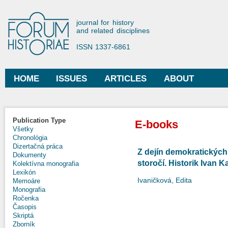
Ski
mai
Forum Historiae
journal for history
con
and related disciplines
ISSN 1337-6861
HOME
ISSUES
ARTICLES
ABOUT
Main menu
Publication Type
E-books
Všetky
Chronológia
Dizertačná práca
Z dejín demokratických
Dokumenty
storočí. Historik Ivan
Kolektívna monografia
Lexikón
Ivaničková, Edita
Memoáre
Monografia
Ročenka
Časopis
Skriptá
Zborník