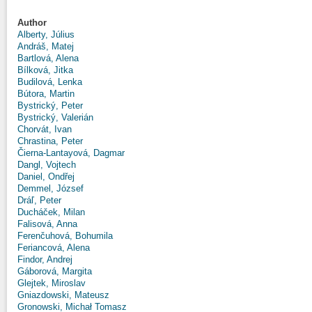
Author
Alberty, Július
Andráš, Matej
Bartlová, Alena
Bílková, Jitka
Budilová, Lenka
Bútora, Martin
Bystrický, Peter
Bystrický, Valerián
Chorvát, Ivan
Chrastina, Peter
Čierna-Lantayová, Dagmar
Dangl, Vojtech
Daniel, Ondřej
Demmel, József
Dráľ, Peter
Ducháček, Milan
Falisová, Anna
Ferenčuhová, Bohumila
Feriancová, Alena
Findor, Andrej
Gáborová, Margita
Glejtek, Miroslav
Gniazdowski, Mateusz
Gronowski, Michał Tomasz