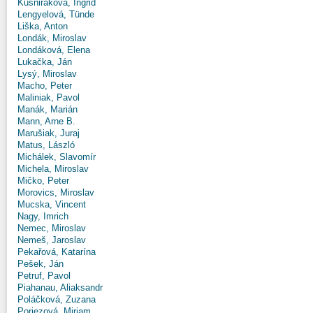
Kušniráková, Ingrid
Lengyelová, Tünde
Liška, Anton
Londák, Miroslav
Londáková, Elena
Lukačka, Ján
Lysý, Miroslav
Macho, Peter
Maliniak, Pavol
Manák, Marián
Mann, Arne B.
Marušiak, Juraj
Matus, László
Michálek, Slavomír
Michela, Miroslav
Mičko, Peter
Morovics, Miroslav
Mucska, Vincent
Nagy, Imrich
Nemec, Miroslav
Nemeš, Jaroslav
Pekařová, Katarína
Pešek, Ján
Petruf, Pavol
Piahanau, Aliaksandr
Poláčková, Zuzana
Poriezová, Miriam