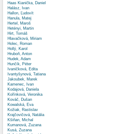
Haas Kianička, Daniel
Halász, Ivan
Hallon, Ľudovít
Hanula, Matej
Hertel, Maroš
Hetényi, Martin
Hirt, Tomáš
Hlavačková, Miriam
Holec, Roman
Hollý, Karol
Hruboň, Anton
Hudek, Adam
Hunčík, Péter
Ivaničková, Edita
Ivantyšynová, Tatiana
Jakoubek, Marek
Kamenec, Ivan
Kodajová, Daniela
Kořínková, Veronika
Kováč, Dušan
Kowalská, Eva
Kožiak, Rastislav
Krajčovičová, Natália
Kšiňan, Michal
Kumanová, Zuzana
Kusá, Zuzana