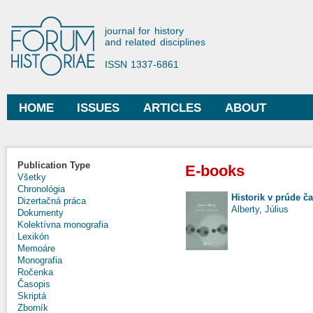
Ski
mai
Forum Historiae
journal for history
con
and related disciplines
ISSN 1337-6861
HOME
ISSUES
ARTICLES
ABOUT
Main menu
Publication Type
E-books
Všetky
Chronológia
Historik v prúde č
Dizertačná práca
Alberty, Július
Dokumenty
Kolektívna monografia
Lexikón
Memoáre
Monografia
Ročenka
Časopis
Skriptá
Zborník