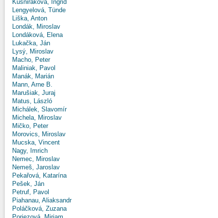
Kušniráková, Ingrid
Lengyelová, Tünde
Liška, Anton
Londák, Miroslav
Londáková, Elena
Lukačka, Ján
Lysý, Miroslav
Macho, Peter
Maliniak, Pavol
Manák, Marián
Mann, Arne B.
Marušiak, Juraj
Matus, László
Michálek, Slavomír
Michela, Miroslav
Mičko, Peter
Morovics, Miroslav
Mucska, Vincent
Nagy, Imrich
Nemec, Miroslav
Nemeš, Jaroslav
Pekařová, Katarína
Pešek, Ján
Petruf, Pavol
Piahanau, Aliaksandr
Poláčková, Zuzana
Poriezová, Miriam