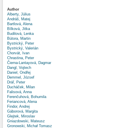
Author
Alberty, Július
Andráš, Matej
Bartlová, Alena
Bílková, Jitka
Budilová, Lenka
Bútora, Martin
Bystrický, Peter
Bystrický, Valerián
Chorvát, Ivan
Chrastina, Peter
Čierna-Lantayová, Dagmar
Dangl, Vojtech
Daniel, Ondřej
Demmel, József
Dráľ, Peter
Ducháček, Milan
Falisová, Anna
Ferenčuhová, Bohumila
Feriancová, Alena
Findor, Andrej
Gáborová, Margita
Glejtek, Miroslav
Gniazdowski, Mateusz
Gronowski, Michał Tomasz