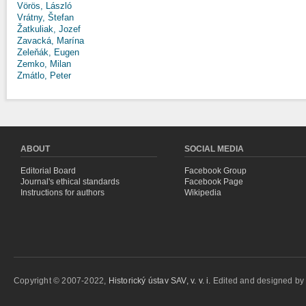
Vörös, László
Vrátny, Štefan
Žatkuliak, Jozef
Zavacká, Marína
Zeleňák, Eugen
Zemko, Milan
Zmátlo, Peter
ABOUT
SOCIAL MEDIA
Editorial Board
Facebook Group
Journal's ethical standards
Facebook Page
Instructions for authors
Wikipedia
Copyright © 2007-2022,
Historický ústav SAV, v. v. i.
Edited and designed b