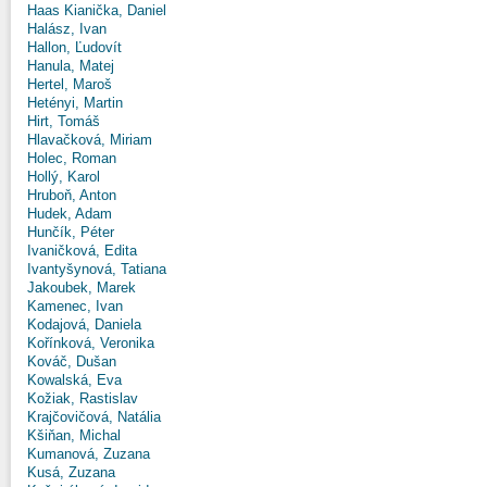
Haas Kianička, Daniel
Halász, Ivan
Hallon, Ľudovít
Hanula, Matej
Hertel, Maroš
Hetényi, Martin
Hirt, Tomáš
Hlavačková, Miriam
Holec, Roman
Hollý, Karol
Hruboň, Anton
Hudek, Adam
Hunčík, Péter
Ivaničková, Edita
Ivantyšynová, Tatiana
Jakoubek, Marek
Kamenec, Ivan
Kodajová, Daniela
Kořínková, Veronika
Kováč, Dušan
Kowalská, Eva
Kožiak, Rastislav
Krajčovičová, Natália
Kšiňan, Michal
Kumanová, Zuzana
Kusá, Zuzana