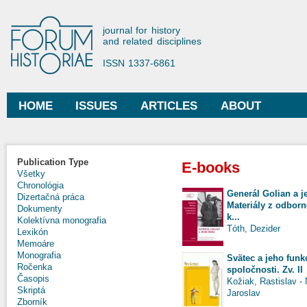
Ski
mai
Forum Historiae
journal for history
con
and related disciplines
ISSN 1337-6861
HOME
ISSUES
ARTICLES
ABOUT
Main menu
Publication Type
E-books
Všetky
Chronológia
Generál Golian a 
Dizertačná práca
Materiály z odbor
Dokumenty
k...
Kolektívna monografia
Tóth, Dezider
Lexikón
Memoáre
Monografia
Svätec a jeho funk
Ročenka
spoločnosti. Zv. II
Časopis
Kožiak, Rastislav
-
Skriptá
Jaroslav
Zborník