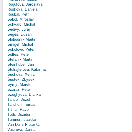
Roguľová, Jaroslava
Rošková, Daniela
Roubal, Petr
Sabol, Miroslav
Schvarc, Michal
Šedivý, Juraj
Segeš, Dušan
Slobodník Martin
Šmigeľ, Michal
Sokolovič Peter
Šoltés, Peter
Štefánik Martin
Steinhübel, Ján
Štulrajterová, Katarína
Šuchová, Xénia
Šustek, Zbyšek
Syrný, Marek
Száraz, Peter
Szeghyová, Blanka
Tancer, Jozef
Tandlich, Tomáš
Tišliar, Pavol
Tóth, Dezider
Turunen, Jaakko
Van Duin, Pieter C.
Vasiľová, Darina