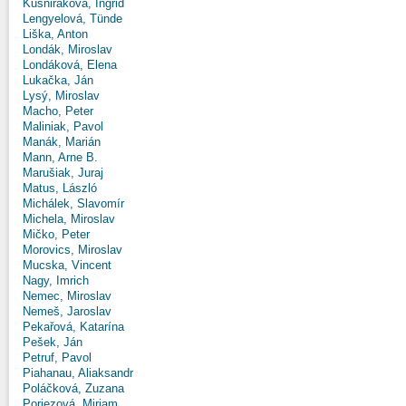
Kušniráková, Ingrid
Lengyelová, Tünde
Liška, Anton
Londák, Miroslav
Londáková, Elena
Lukačka, Ján
Lysý, Miroslav
Macho, Peter
Maliniak, Pavol
Manák, Marián
Mann, Arne B.
Marušiak, Juraj
Matus, László
Michálek, Slavomír
Michela, Miroslav
Mičko, Peter
Morovics, Miroslav
Mucska, Vincent
Nagy, Imrich
Nemec, Miroslav
Nemeš, Jaroslav
Pekařová, Katarína
Pešek, Ján
Petruf, Pavol
Piahanau, Aliaksandr
Poláčková, Zuzana
Poriezová, Miriam