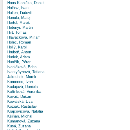
Haas Kianička, Daniel
Halász, Ivan
Hallon, Ľudovít
Hanula, Matej
Hertel, Maroš
Hetényi, Martin
Hirt, Tomáš
Hlavačková, Miriam
Holec, Roman
Hollý, Karol
Hruboň, Anton
Hudek, Adam
Hunčík, Péter
Ivaničková, Edita
Ivantyšynová, Tatiana
Jakoubek, Marek
Kamenec, Ivan
Kodajová, Daniela
Kořínková, Veronika
Kováč, Dušan
Kowalská, Eva
Kožiak, Rastislav
Krajčovičová, Natália
Kšiňan, Michal
Kumanová, Zuzana
Kusá, Zuzana