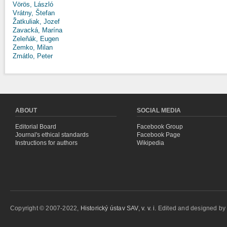
Vörös, László
Vrátny, Štefan
Žatkuliak, Jozef
Zavacká, Marína
Zeleňák, Eugen
Zemko, Milan
Zmátlo, Peter
ABOUT
SOCIAL MEDIA
Editorial Board
Facebook Group
Journal's ethical standards
Facebook Page
Instructions for authors
Wikipedia
Copyright © 2007-2022,
Historický ústav SAV, v. v. i.
Edited and designed b