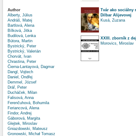
Tvár ako sociálny 
Author
Dilbar Alijevovej
Alberty, Július
Kusá, Zuzana
Andráš, Matej
Bartlová, Alena
Bílková, Jitka
Budilová, Lenka
XXIII. zborník z de
Bútora, Martin
Morovics, Miroslav
Bystrický, Peter
Bystrický, Valerián
Chorvát, Ivan
Chrastina, Peter
Čierna-Lantayová, Dagmar
Dangl, Vojtech
Daniel, Ondřej
Demmel, József
Dráľ, Peter
Ducháček, Milan
Falisová, Anna
Ferenčuhová, Bohumila
Feriancová, Alena
Findor, Andrej
Gáborová, Margita
Glejtek, Miroslav
Gniazdowski, Mateusz
Gronowski, Michał Tomasz