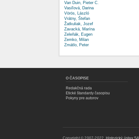
Van Duin, Pieter C.
Vasiľová, Darina
Vörös, László
Vrátny, Štefan
Žatkuliak, Jozef
Zavacká, Marína
Zeleňák, Eugen
Zemko, Milan
Zmátlo, Peter
O ČASOPISE
Redakčná rada
Etické štandardy časopisu
Pokyny pre autorov
Copyright © 2007-2022,
Historický ústav SAV,