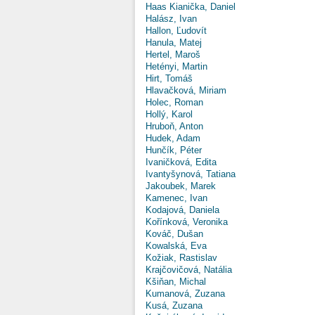
Haas Kianička, Daniel
Halász, Ivan
Hallon, Ľudovít
Hanula, Matej
Hertel, Maroš
Hetényi, Martin
Hirt, Tomáš
Hlavačková, Miriam
Holec, Roman
Hollý, Karol
Hruboň, Anton
Hudek, Adam
Hunčík, Péter
Ivaničková, Edita
Ivantyšynová, Tatiana
Jakoubek, Marek
Kamenec, Ivan
Kodajová, Daniela
Kořínková, Veronika
Kováč, Dušan
Kowalská, Eva
Kožiak, Rastislav
Krajčovičová, Natália
Kšiňan, Michal
Kumanová, Zuzana
Kusá, Zuzana