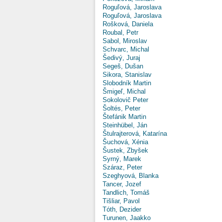
Roguľová, Jaroslava
Roguľová, Jaroslava
Rošková, Daniela
Roubal, Petr
Sabol, Miroslav
Schvarc, Michal
Šedivý, Juraj
Segeš, Dušan
Sikora, Stanislav
Slobodník Martin
Šmigeľ, Michal
Sokolovič Peter
Šoltés, Peter
Štefánik Martin
Steinhübel, Ján
Štulrajterová, Katarína
Šuchová, Xénia
Šustek, Zbyšek
Syrný, Marek
Száraz, Peter
Szeghyová, Blanka
Tancer, Jozef
Tandlich, Tomáš
Tišliar, Pavol
Tóth, Dezider
Turunen, Jaakko