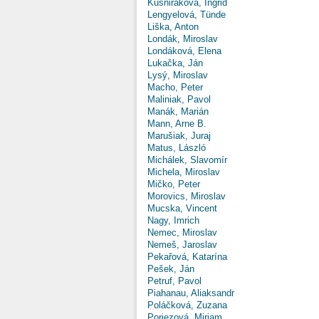
Kušniráková, Ingrid
Lengyelová, Tünde
Liška, Anton
Londák, Miroslav
Londáková, Elena
Lukačka, Ján
Lysý, Miroslav
Macho, Peter
Maliniak, Pavol
Manák, Marián
Mann, Arne B.
Marušiak, Juraj
Matus, László
Michálek, Slavomír
Michela, Miroslav
Mičko, Peter
Morovics, Miroslav
Mucska, Vincent
Nagy, Imrich
Nemec, Miroslav
Nemeš, Jaroslav
Pekařová, Katarína
Pešek, Ján
Petruf, Pavol
Piahanau, Aliaksandr
Poláčková, Zuzana
Poriezová, Miriam