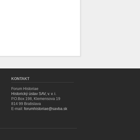
KONTAKT
Forum Historiae
Historický ústav SAV, v. v. i.
P.O.Box 198, Klemensova 19
814 99 Bratislava
E-mail:
forumhistoriae@savba.sk