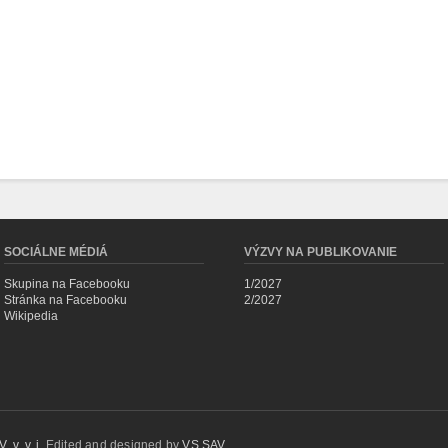
SOCIÁLNE MÉDIÁ
VÝZVY NA PUBLIKOVANIE
Skupina na Facebooku
1/2027
Stránka na Facebooku
2/2027
Wikipedia
 v. v. i.
Edited and designed by
VS SAV
.