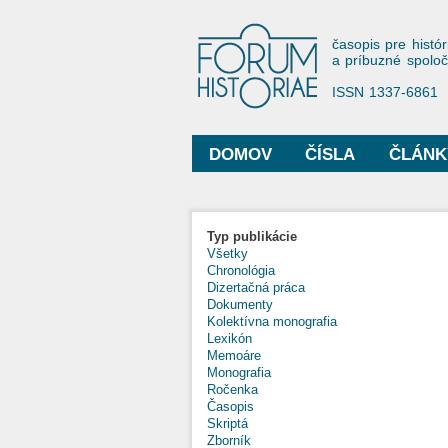
Forum His
časopis pre histór
a príbuzné spolo
ISSN 1337-6861
DOMOV
ČÍSLA
ČLÁNK
Hlavné menu
Typ publikácie
Všetky
Chronológia
Dizertačná práca
Dokumenty
Kolektívna monografia
Lexikón
Memoáre
Monografia
Ročenka
Časopis
Skriptá
Zborník