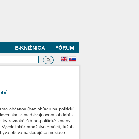
E-KNIŽNICA
FÓRUM
Vyhľadávanie
dávanie
obí
iamo občanov (bez ohľadu na politickú
 Slovenska v medzivojnovom období a
etky rovnaké štátno-politické zmeny –
Vyvolal skôr množstvo emócií, túžob,
obyvateľstva nasledujúce mesiace.