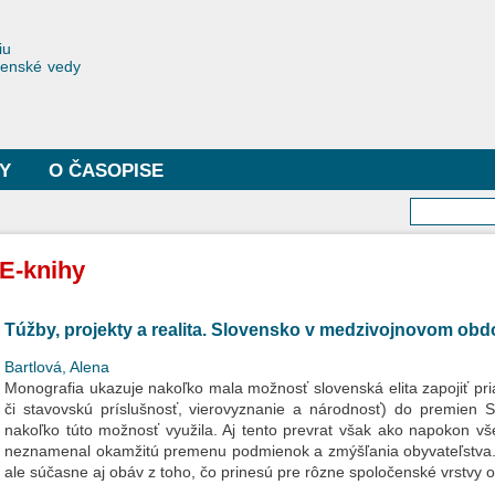
Skočiť
na
toriae
iu
hlavný
čenské vedy
obsah
Y
O ČASOPISE
Vyhľa
E-knihy
Túžby, projekty a realita. Slovensko v medzivojnovom obd
Bartlová, Alena
Monografia ukazuje nakoľko mala možnosť slovenská elita zapojiť pr
či stavovskú príslušnosť, vierovyznanie a národnosť) do premien
nakoľko túto možnosť využila. Aj tento prevrat však ako napokon vš
neznamenal okamžitú premenu podmienok a zmýšľania obyvateľstva. 
ale súčasne aj obáv z toho, čo prinesú pre rôzne spoločenské vrstvy 