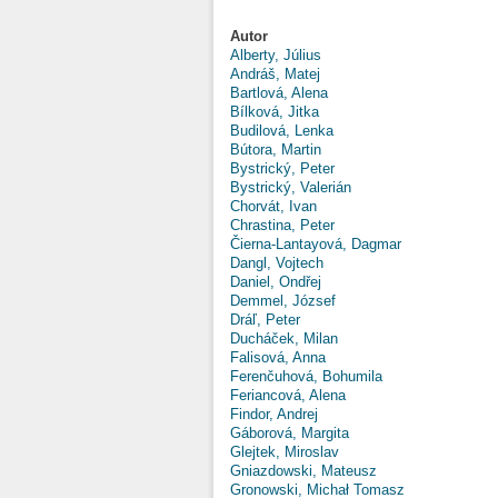
Autor
Alberty, Július
Andráš, Matej
Bartlová, Alena
Bílková, Jitka
Budilová, Lenka
Bútora, Martin
Bystrický, Peter
Bystrický, Valerián
Chorvát, Ivan
Chrastina, Peter
Čierna-Lantayová, Dagmar
Dangl, Vojtech
Daniel, Ondřej
Demmel, József
Dráľ, Peter
Ducháček, Milan
Falisová, Anna
Ferenčuhová, Bohumila
Feriancová, Alena
Findor, Andrej
Gáborová, Margita
Glejtek, Miroslav
Gniazdowski, Mateusz
Gronowski, Michał Tomasz