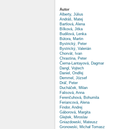
Autor
Alberty, Július
Andráš, Matej
Bartlová, Alena
Bílková, Jitka
Budilová, Lenka
Bútora, Martin
Bystrický, Peter
Bystrický, Valerián
Chorvát, Ivan
Chrastina, Peter
Čierna-Lantayová, Dagmar
Dangl, Vojtech
Daniel, Ondřej
Demmel, József
Dráľ, Peter
Ducháček, Milan
Falisová, Anna
Ferenčuhová, Bohumila
Feriancová, Alena
Findor, Andrej
Gáborová, Margita
Glejtek, Miroslav
Gniazdowski, Mateusz
Gronowski, Michał Tomasz