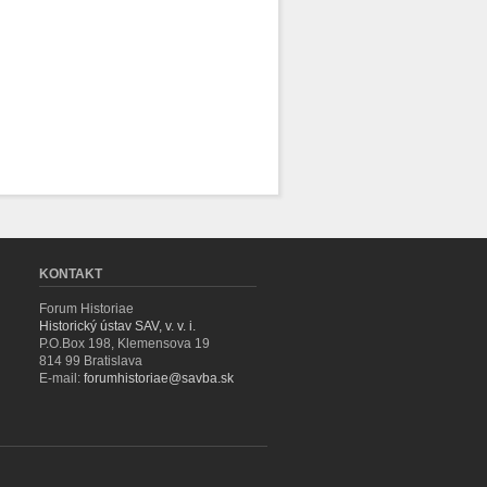
KONTAKT
Forum Historiae
Historický ústav SAV, v. v. i.
P.O.Box 198, Klemensova 19
814 99 Bratislava
E-mail:
forumhistoriae@savba.sk