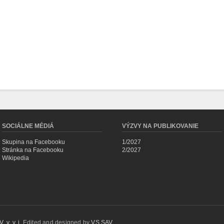
SOCIÁLNE MÉDIÁ
VÝZVY NA PUBLIKOVANIE
Skupina na Facebooku
1/2027
Stránka na Facebooku
2/2027
Wikipedia
 v. v. i.
Edited and designed by
VS SAV
.