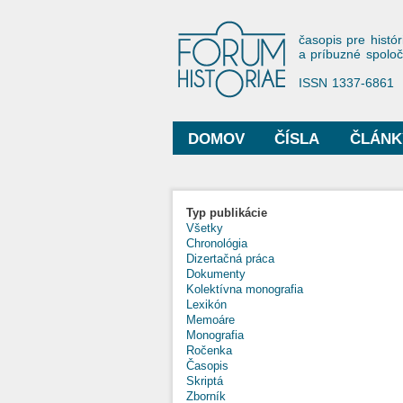
Forum His
časopis pre histór
a príbuzné spolo
ISSN 1337-6861
DOMOV
ČÍSLA
ČLÁNK
Hlavné menu
Typ publikácie
Všetky
Chronológia
Dizertačná práca
Dokumenty
Kolektívna monografia
Lexikón
Memoáre
Monografia
Ročenka
Časopis
Skriptá
Zborník