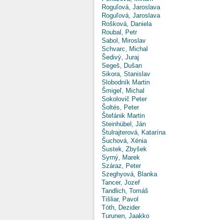
Roguľová, Jaroslava
Roguľová, Jaroslava
Rošková, Daniela
Roubal, Petr
Sabol, Miroslav
Schvarc, Michal
Šedivý, Juraj
Segeš, Dušan
Sikora, Stanislav
Slobodník Martin
Šmigeľ, Michal
Sokolovič Peter
Šoltés, Peter
Štefánik Martin
Steinhübel, Ján
Štulrajterová, Katarína
Šuchová, Xénia
Šustek, Zbyšek
Syrný, Marek
Száraz, Peter
Szeghyová, Blanka
Tancer, Jozef
Tandlich, Tomáš
Tišliar, Pavol
Tóth, Dezider
Turunen, Jaakko