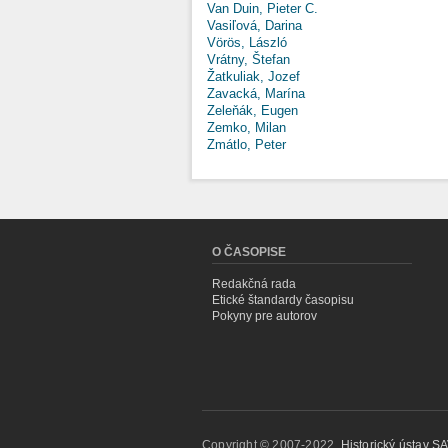
Van Duin, Pieter C.
Vasiľová, Darina
Vörös, László
Vrátny, Štefan
Žatkuliak, Jozef
Zavacká, Marína
Zeleňák, Eugen
Zemko, Milan
Zmátlo, Peter
O ČASOPISE
Redakčná rada
Etické štandardy časopisu
Pokyny pre autorov
Copyright © 2007-2022,
Historický ústav SAV,