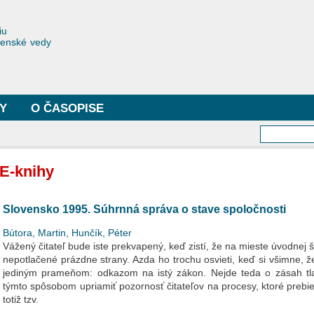
Skočiť
na
toriae
iu
hlavný
čenské vedy
obsah
Y
O ČASOPISE
Vyhľa
E-knihy
Slovensko 1995. Súhrnná správa o stave spoločnosti
Bútora, Martin
,
Hunčík, Péter
Vážený čitateľ bude iste prekvapený, keď zistí, že na mieste úvodnej št
nepotlačené prázdne strany. Azda ho trochu osvieti, keď si všimne, že
jediným prameňom: odkazom na istý zákon. Nejde teda o zásah tlač
týmto spôsobom upriamiť pozornosť čitateľov na procesy, ktoré prebi
totiž tzv.