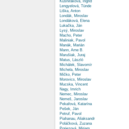
Kušniráková, Ingrid
Lengyelová, Tünde
Liška, Anton
Londák, Miroslav
Londáková, Elena
Lukačka, Ján
Lysý, Miroslav
Macho, Peter
Maliniak, Pavol
Manák, Marián
Mann, Arne B.
Marušiak, Juraj
Matus, László
Michálek, Slavomír
Michela, Miroslav
Mičko, Peter
Morovics, Miroslav
Mucska, Vincent
Nagy, Imrich
Nemec, Miroslav
Nemeš, Jaroslav
Pekařová, Katarína
Pešek, Ján
Petruf, Pavol
Piahanau, Aliaksandr
Poláčková, Zuzana
Poriezová, Miriam