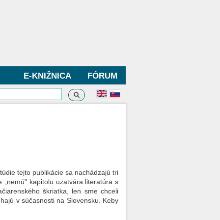
E-KNIŽNICA
FÓRUM
Vyhľadávanie
dávanie
údie tejto publikácie sa nachádzajú tri
 „nemú" kapitolu uzatvára literatúra s
iarenského škriatka, len sme chceli
ehajú v súčasnosti na Slovensku. Keby