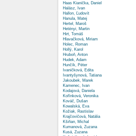
Haas Kianička, Daniel
Halász, Ivan
Hallon, Ľudovít
Hanula, Matej
Hertel, Maroš
Hetényi, Martin
Hirt, Tomáš
Hlavačková, Miriam
Holec, Roman
Hollý, Karol
Hruboň, Anton
Hudek, Adam
Hunčík, Péter
Ivaničková, Edita
Ivantyšynová, Tatiana
Jakoubek, Marek
Kamenec, Ivan
Kodajová, Daniela
Kořínková, Veronika
Kováč, Dušan
Kowalská, Eva
Kožiak, Rastislav
Krajčovičová, Natália
Kšiňan, Michal
Kumanová, Zuzana
Kusá, Zuzana