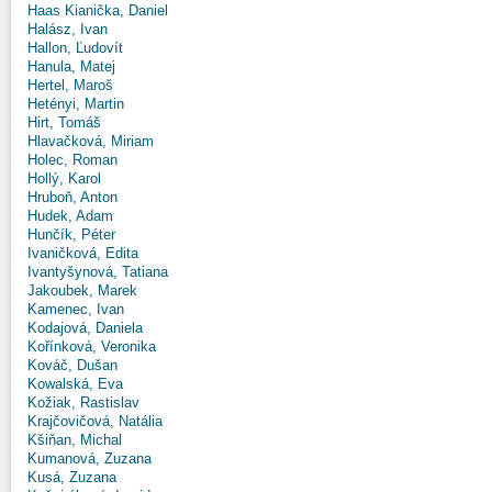
Haas Kianička, Daniel
Halász, Ivan
Hallon, Ľudovít
Hanula, Matej
Hertel, Maroš
Hetényi, Martin
Hirt, Tomáš
Hlavačková, Miriam
Holec, Roman
Hollý, Karol
Hruboň, Anton
Hudek, Adam
Hunčík, Péter
Ivaničková, Edita
Ivantyšynová, Tatiana
Jakoubek, Marek
Kamenec, Ivan
Kodajová, Daniela
Kořínková, Veronika
Kováč, Dušan
Kowalská, Eva
Kožiak, Rastislav
Krajčovičová, Natália
Kšiňan, Michal
Kumanová, Zuzana
Kusá, Zuzana