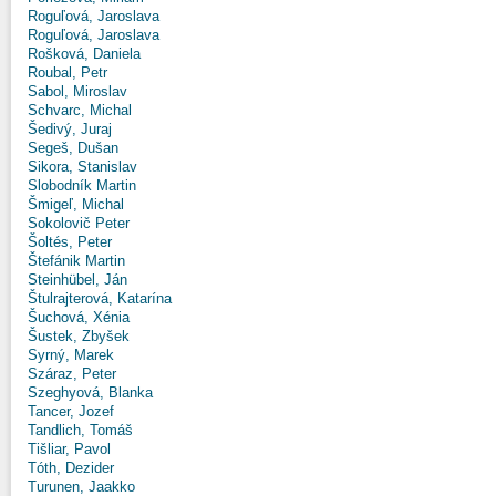
Roguľová, Jaroslava
Roguľová, Jaroslava
Rošková, Daniela
Roubal, Petr
Sabol, Miroslav
Schvarc, Michal
Šedivý, Juraj
Segeš, Dušan
Sikora, Stanislav
Slobodník Martin
Šmigeľ, Michal
Sokolovič Peter
Šoltés, Peter
Štefánik Martin
Steinhübel, Ján
Štulrajterová, Katarína
Šuchová, Xénia
Šustek, Zbyšek
Syrný, Marek
Száraz, Peter
Szeghyová, Blanka
Tancer, Jozef
Tandlich, Tomáš
Tišliar, Pavol
Tóth, Dezider
Turunen, Jaakko