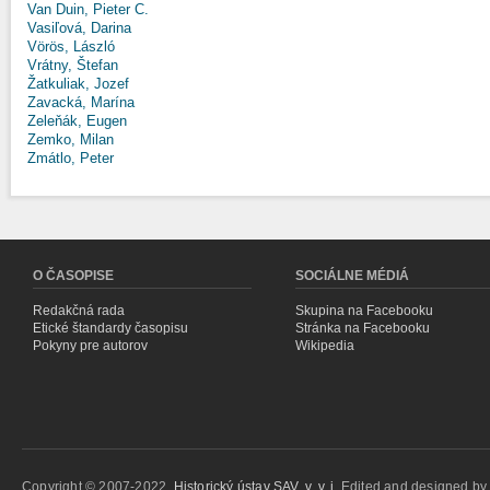
Van Duin, Pieter C.
Vasiľová, Darina
Vörös, László
Vrátny, Štefan
Žatkuliak, Jozef
Zavacká, Marína
Zeleňák, Eugen
Zemko, Milan
Zmátlo, Peter
O ČASOPISE
SOCIÁLNE MÉDIÁ
Redakčná rada
Skupina na Facebooku
Etické štandardy časopisu
Stránka na Facebooku
Pokyny pre autorov
Wikipedia
Copyright © 2007-2022,
Historický ústav SAV, v. v. i.
Edited and designed b