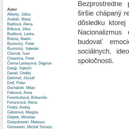
Bezprostredne 
Autor
širšie chápaný r
Alberty, Július
Andráš, Matej
dôsledku ktore
Bartlová, Alena
Bílková, Jitka
Nacionalizmus 
Budilová, Lenka
Bútora, Martin
budovať emoci
Bystrický, Peter
Bystrický, Valerián
sociálnych, ide
Chorvát, Ivan
Chrastina, Peter
spoločnosti.
Čierna-Lantayová, Dagmar
Dangl, Vojtech
Daniel, Ondřej
Demmel, József
Dráľ, Peter
Ducháček, Milan
Falisová, Anna
Ferenčuhová, Bohumila
Feriancová, Alena
Findor, Andrej
Gáborová, Margita
Glejtek, Miroslav
Gniazdowski, Mateusz
Gronowski, Michał Tomasz