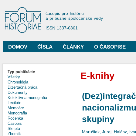
Sko
na
Forum Historiae
časopis pre históriu
hla
a príbuzné spoločenské vedy
obs
ISSN 1337-6861
DOMOV
ČÍSLA
ČLÁNKY
O ČASOPISE
Hlavné menu
Typ publikácie
E-knihy
Všetky
Chronológia
Dizertačná práca
Dokumenty
(Dez)integra
Kolektívna monografia
Lexikón
nacionalizmu
Memoáre
Monografia
skupiny
Ročenka
Časopis
Skriptá
Marušiak, Juraj
,
Halász, Iva
Zborník