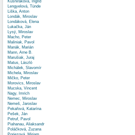
Kušniráková, Ingrid
Lengyelová, Tünde
Liška, Anton
Londák, Miroslav
Londáková, Elena
Lukačka, Ján
Lysý, Miroslav
Macho, Peter
Maliniak, Pavol
Manák, Marián
Mann, Arne B.
Marušiak, Juraj
Matus, László
Michálek, Slavomír
Michela, Miroslav
Mičko, Peter
Morovics, Miroslav
Mucska, Vincent
Nagy, Imrich
Nemec, Miroslav
Nemeš, Jaroslav
Pekařová, Katarína
Pešek, Ján
Petruf, Pavol
Piahanau, Aliaksandr
Poláčková, Zuzana
Poriezová, Miriam