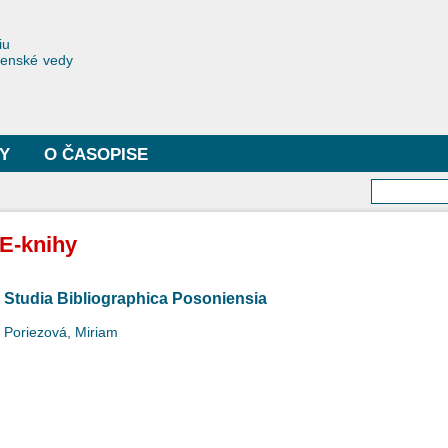
Skočiť
na
toriae
iu
hlavný
čenské vedy
obsah
Y
O ČASOPISE
Vyhľa
E-knihy
Studia Bibliographica Posoniensia
Poriezová, Miriam