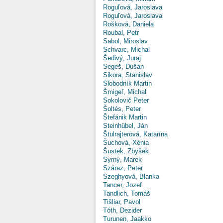
Roguľová, Jaroslava
Roguľová, Jaroslava
Rošková, Daniela
Roubal, Petr
Sabol, Miroslav
Schvarc, Michal
Šedivý, Juraj
Segeš, Dušan
Sikora, Stanislav
Slobodník Martin
Šmigeľ, Michal
Sokolovič Peter
Šoltés, Peter
Štefánik Martin
Steinhübel, Ján
Štulrajterová, Katarína
Šuchová, Xénia
Šustek, Zbyšek
Syrný, Marek
Száraz, Peter
Szeghyová, Blanka
Tancer, Jozef
Tandlich, Tomáš
Tišliar, Pavol
Tóth, Dezider
Turunen, Jaakko