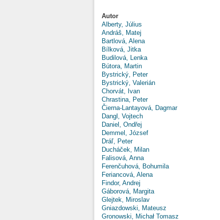
Autor
Alberty, Július
Andráš, Matej
Bartlová, Alena
Bílková, Jitka
Budilová, Lenka
Bútora, Martin
Bystrický, Peter
Bystrický, Valerián
Chorvát, Ivan
Chrastina, Peter
Čierna-Lantayová, Dagmar
Dangl, Vojtech
Daniel, Ondřej
Demmel, József
Dráľ, Peter
Ducháček, Milan
Falisová, Anna
Ferenčuhová, Bohumila
Feriancová, Alena
Findor, Andrej
Gáborová, Margita
Glejtek, Miroslav
Gniazdowski, Mateusz
Gronowski, Michał Tomasz