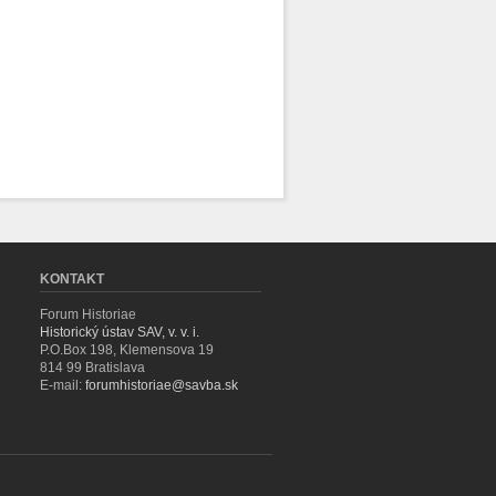
KONTAKT
Forum Historiae
Historický ústav SAV, v. v. i.
P.O.Box 198, Klemensova 19
814 99 Bratislava
E-mail:
forumhistoriae@savba.sk