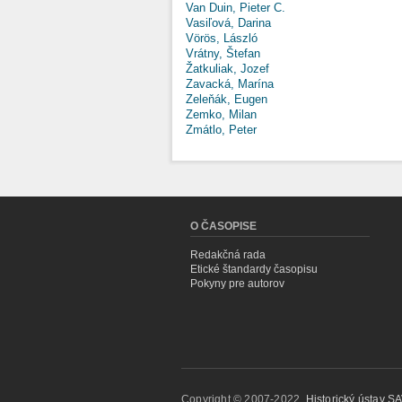
Van Duin, Pieter C.
Vasiľová, Darina
Vörös, László
Vrátny, Štefan
Žatkuliak, Jozef
Zavacká, Marína
Zeleňák, Eugen
Zemko, Milan
Zmátlo, Peter
O ČASOPISE
Redakčná rada
Etické štandardy časopisu
Pokyny pre autorov
Copyright © 2007-2022,
Historický ústav SAV,