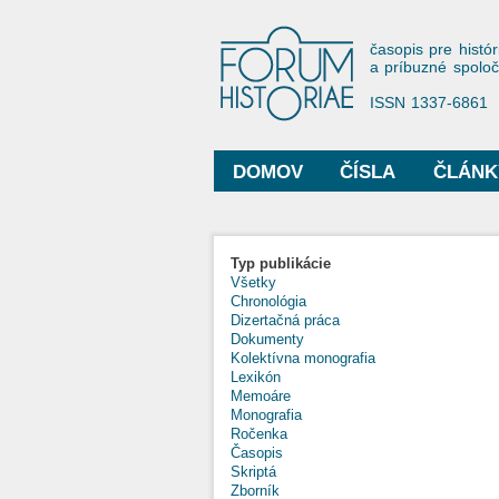
Forum His
časopis pre histór
a príbuzné spolo
ISSN 1337-6861
DOMOV
ČÍSLA
ČLÁNK
Hlavné menu
Typ publikácie
Všetky
Chronológia
Dizertačná práca
Dokumenty
Kolektívna monografia
Lexikón
Memoáre
Monografia
Ročenka
Časopis
Skriptá
Zborník