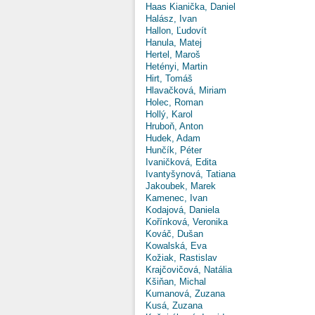
Haas Kianička, Daniel
Halász, Ivan
Hallon, Ľudovít
Hanula, Matej
Hertel, Maroš
Hetényi, Martin
Hirt, Tomáš
Hlavačková, Miriam
Holec, Roman
Hollý, Karol
Hruboň, Anton
Hudek, Adam
Hunčík, Péter
Ivaničková, Edita
Ivantyšynová, Tatiana
Jakoubek, Marek
Kamenec, Ivan
Kodajová, Daniela
Kořínková, Veronika
Kováč, Dušan
Kowalská, Eva
Kožiak, Rastislav
Krajčovičová, Natália
Kšiňan, Michal
Kumanová, Zuzana
Kusá, Zuzana