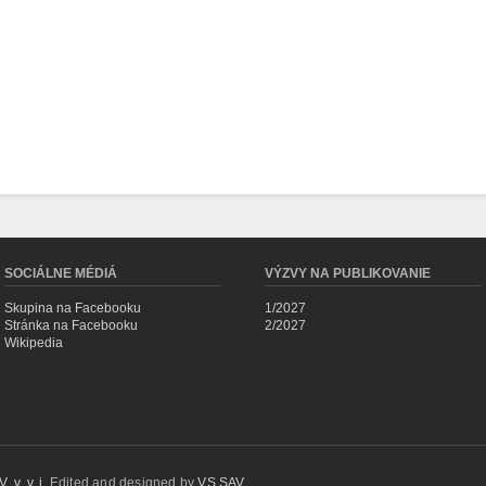
SOCIÁLNE MÉDIÁ
VÝZVY NA PUBLIKOVANIE
Skupina na Facebooku
1/2027
Stránka na Facebooku
2/2027
Wikipedia
 v. v. i.
Edited and designed by
VS SAV
.