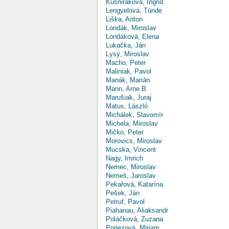
Kušniráková, Ingrid
Lengyelová, Tünde
Liška, Anton
Londák, Miroslav
Londáková, Elena
Lukačka, Ján
Lysý, Miroslav
Macho, Peter
Maliniak, Pavol
Manák, Marián
Mann, Arne B.
Marušiak, Juraj
Matus, László
Michálek, Slavomír
Michela, Miroslav
Mičko, Peter
Morovics, Miroslav
Mucska, Vincent
Nagy, Imrich
Nemec, Miroslav
Nemeš, Jaroslav
Pekařová, Katarína
Pešek, Ján
Petruf, Pavol
Piahanau, Aliaksandr
Poláčková, Zuzana
Poriezová, Miriam