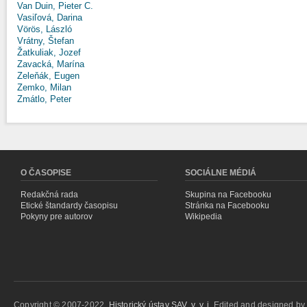
Van Duin, Pieter C.
Vasiľová, Darina
Vörös, László
Vrátny, Štefan
Žatkuliak, Jozef
Zavacká, Marína
Zeleňák, Eugen
Zemko, Milan
Zmátlo, Peter
O ČASOPISE
SOCIÁLNE MÉDIÁ
Redakčná rada
Skupina na Facebooku
Etické štandardy časopisu
Stránka na Facebooku
Pokyny pre autorov
Wikipedia
Copyright © 2007-2022,
Historický ústav SAV, v. v. i.
Edited and designed b