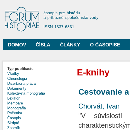
Sko
na
Forum Historiae
časopis pre históriu
hla
a príbuzné spoločenské vedy
obs
ISSN 1337-6861
DOMOV
ČÍSLA
ČLÁNKY
O ČASOPISE
Hlavné menu
Typ publikácie
E-knihy
Všetky
Chronológia
Dizertačná práca
Dokumenty
Cestovanie a
Kolektívna monografia
Lexikón
Memoáre
Chorvát, Ivan
Monografia
Ročenka
"V súvislosti
Časopis
Skriptá
charakteristický
Zborník