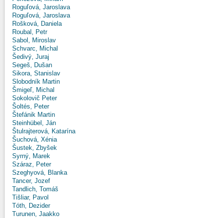
Roguľová, Jaroslava
Roguľová, Jaroslava
Rošková, Daniela
Roubal, Petr
Sabol, Miroslav
Schvarc, Michal
Šedivý, Juraj
Segeš, Dušan
Sikora, Stanislav
Slobodník Martin
Šmigeľ, Michal
Sokolovič Peter
Šoltés, Peter
Štefánik Martin
Steinhübel, Ján
Štulrajterová, Katarína
Šuchová, Xénia
Šustek, Zbyšek
Syrný, Marek
Száraz, Peter
Szeghyová, Blanka
Tancer, Jozef
Tandlich, Tomáš
Tišliar, Pavol
Tóth, Dezider
Turunen, Jaakko