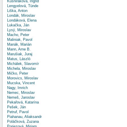
Kušniráková, Ingrid
Lengyelová, Tünde
Liška, Anton
Londák, Miroslav
Londáková, Elena
Lukačka, Ján
Lysý, Miroslav
Macho, Peter
Maliniak, Pavol
Manák, Marián
Mann, Arne B.
Marušiak, Juraj
Matus, László
Michálek, Slavomír
Michela, Miroslav
Mičko, Peter
Morovics, Miroslav
Mucska, Vincent
Nagy, Imrich
Nemec, Miroslav
Nemeš, Jaroslav
Pekařová, Katarína
Pešek, Ján
Petruf, Pavol
Piahanau, Aliaksandr
Poláčková, Zuzana
Poriezová, Miriam