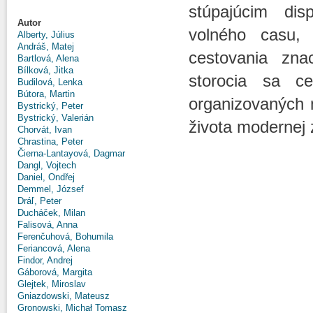
stúpajúcim dis
Autor
volného casu,
Alberty, Július
Andráš, Matej
cestovania zna
Bartlová, Alena
Bílková, Jitka
storocia sa ces
Budilová, Lenka
Bútora, Martin
organizovaných 
Bystrický, Peter
Bystrický, Valerián
života modernej 
Chorvát, Ivan
Chrastina, Peter
Čierna-Lantayová, Dagmar
Dangl, Vojtech
Daniel, Ondřej
Demmel, József
Dráľ, Peter
Ducháček, Milan
Falisová, Anna
Ferenčuhová, Bohumila
Feriancová, Alena
Findor, Andrej
Gáborová, Margita
Glejtek, Miroslav
Gniazdowski, Mateusz
Gronowski, Michał Tomasz