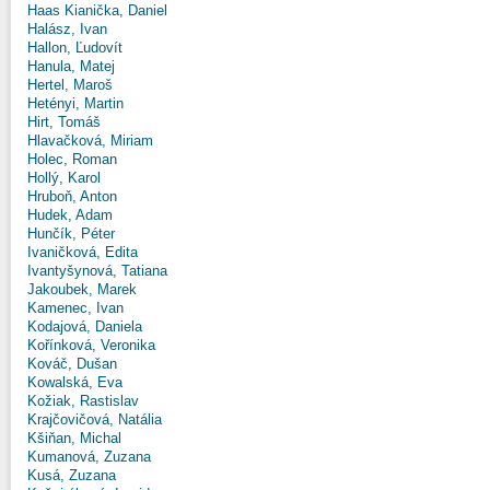
Haas Kianička, Daniel
Halász, Ivan
Hallon, Ľudovít
Hanula, Matej
Hertel, Maroš
Hetényi, Martin
Hirt, Tomáš
Hlavačková, Miriam
Holec, Roman
Hollý, Karol
Hruboň, Anton
Hudek, Adam
Hunčík, Péter
Ivaničková, Edita
Ivantyšynová, Tatiana
Jakoubek, Marek
Kamenec, Ivan
Kodajová, Daniela
Kořínková, Veronika
Kováč, Dušan
Kowalská, Eva
Kožiak, Rastislav
Krajčovičová, Natália
Kšiňan, Michal
Kumanová, Zuzana
Kusá, Zuzana