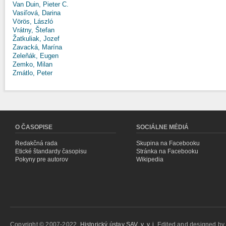
Van Duin, Pieter C.
Vasiľová, Darina
Vörös, László
Vrátny, Štefan
Žatkuliak, Jozef
Zavacká, Marína
Zeleňák, Eugen
Zemko, Milan
Zmátlo, Peter
O ČASOPISE
SOCIÁLNE MÉDIÁ
Redakčná rada
Skupina na Facebooku
Etické štandardy časopisu
Stránka na Facebooku
Pokyny pre autorov
Wikipedia
Copyright © 2007-2022,
Historický ústav SAV, v. v. i.
Edited and designed b