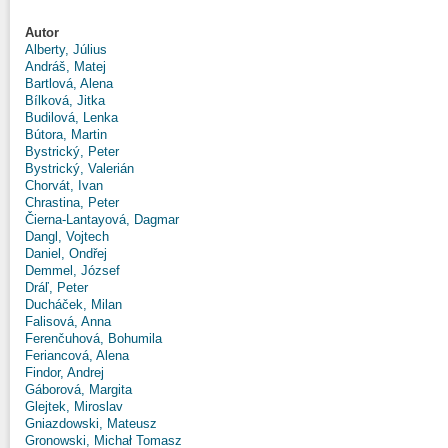
Autor
Alberty, Július
Andráš, Matej
Bartlová, Alena
Bílková, Jitka
Budilová, Lenka
Bútora, Martin
Bystrický, Peter
Bystrický, Valerián
Chorvát, Ivan
Chrastina, Peter
Čierna-Lantayová, Dagmar
Dangl, Vojtech
Daniel, Ondřej
Demmel, József
Dráľ, Peter
Ducháček, Milan
Falisová, Anna
Ferenčuhová, Bohumila
Feriancová, Alena
Findor, Andrej
Gáborová, Margita
Glejtek, Miroslav
Gniazdowski, Mateusz
Gronowski, Michał Tomasz