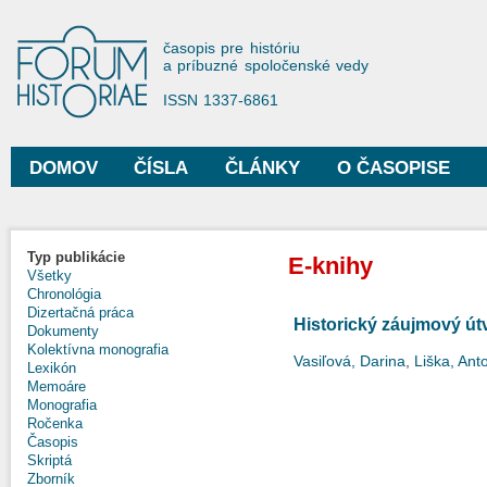
Sko
na
Forum Historiae
časopis pre históriu
hla
a príbuzné spoločenské vedy
obs
ISSN 1337-6861
DOMOV
ČÍSLA
ČLÁNKY
O ČASOPISE
Hlavné menu
Typ publikácie
E-knihy
Všetky
Chronológia
Dizertačná práca
Historický záujmový ú
Dokumenty
Kolektívna monografia
Vasiľová, Darina
,
Liška, Ant
Lexikón
Memoáre
Monografia
Ročenka
Časopis
Skriptá
Zborník