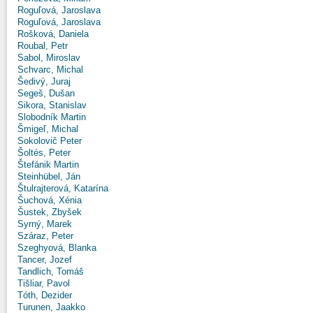
Roguľová, Jaroslava
Roguľová, Jaroslava
Rošková, Daniela
Roubal, Petr
Sabol, Miroslav
Schvarc, Michal
Šedivý, Juraj
Segeš, Dušan
Sikora, Stanislav
Slobodník Martin
Šmigeľ, Michal
Sokolovič Peter
Šoltés, Peter
Štefánik Martin
Steinhübel, Ján
Štulrajterová, Katarína
Šuchová, Xénia
Šustek, Zbyšek
Syrný, Marek
Száraz, Peter
Szeghyová, Blanka
Tancer, Jozef
Tandlich, Tomáš
Tišliar, Pavol
Tóth, Dezider
Turunen, Jaakko