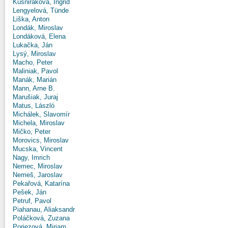
Kušniráková, Ingrid
Lengyelová, Tünde
Liška, Anton
Londák, Miroslav
Londáková, Elena
Lukačka, Ján
Lysý, Miroslav
Macho, Peter
Maliniak, Pavol
Manák, Marián
Mann, Arne B.
Marušiak, Juraj
Matus, László
Michálek, Slavomír
Michela, Miroslav
Mičko, Peter
Morovics, Miroslav
Mucska, Vincent
Nagy, Imrich
Nemec, Miroslav
Nemeš, Jaroslav
Pekařová, Katarína
Pešek, Ján
Petruf, Pavol
Piahanau, Aliaksandr
Poláčková, Zuzana
Poriezová, Miriam