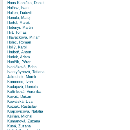
Haas Kianička, Daniel
Halász, Ivan
Hallon, Ľudovít
Hanula, Matej
Hertel, Maroš
Hetényi, Martin
Hirt, Tomáš
Hlavačková, Miriam
Holec, Roman
Hollý, Karol
Hruboň, Anton
Hudek, Adam
Hunčík, Péter
Ivaničková, Edita
Ivantyšynová, Tatiana
Jakoubek, Marek
Kamenec, Ivan
Kodajová, Daniela
Kořínková, Veronika
Kováč, Dušan
Kowalská, Eva
Kožiak, Rastislav
Krajčovičová, Natália
Kšiňan, Michal
Kumanová, Zuzana
Kusá, Zuzana