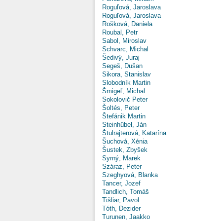
Roguľová, Jaroslava
Roguľová, Jaroslava
Rošková, Daniela
Roubal, Petr
Sabol, Miroslav
Schvarc, Michal
Šedivý, Juraj
Segeš, Dušan
Sikora, Stanislav
Slobodník Martin
Šmigeľ, Michal
Sokolovič Peter
Šoltés, Peter
Štefánik Martin
Steinhübel, Ján
Štulrajterová, Katarína
Šuchová, Xénia
Šustek, Zbyšek
Syrný, Marek
Száraz, Peter
Szeghyová, Blanka
Tancer, Jozef
Tandlich, Tomáš
Tišliar, Pavol
Tóth, Dezider
Turunen, Jaakko