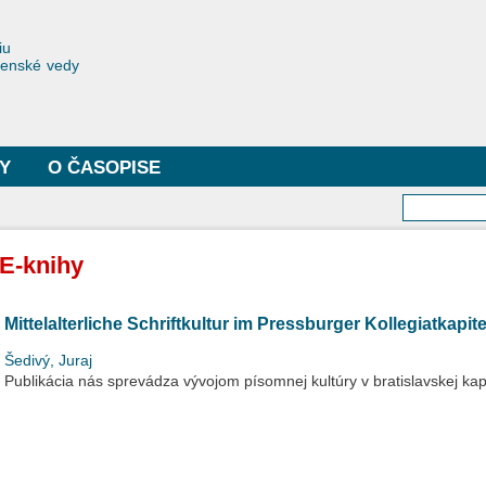
Skočiť
na
toriae
iu
hlavný
čenské vedy
obsah
Y
O ČASOPISE
Vyhľa
E-knihy
Mittelalterliche Schriftkultur im Pressburger Kollegiatkapite
Šedivý, Juraj
Publikácia nás sprevádza vývojom písomnej kultúry v bratislavskej kap