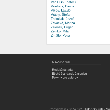
Van Duin, Pieter C.
Vasiľová, Darina
Vörös, László
Vrátny, Štefan
Žatkuliak, Jozef
Zavacká, Marína
Zeleňák, Eugen
Zemko, Milan
Zmátlo, Peter
O ČASOPISE
Redakčná rada
Etické štandardy časopisu
Pokyny pre autorov
Copyright © 2007-2022,
Historický ústav SAV,