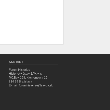
KONTAKT
Forum Historiae
Historický ústav SAV, v. v. i.
P.O.Box 198, Klemensova 19
814 99 Bratislava
E-mail:
forumhistoriae@savba.sk