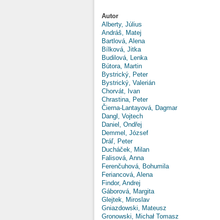
Autor
Alberty, Július
Andráš, Matej
Bartlová, Alena
Bílková, Jitka
Budilová, Lenka
Bútora, Martin
Bystrický, Peter
Bystrický, Valerián
Chorvát, Ivan
Chrastina, Peter
Čierna-Lantayová, Dagmar
Dangl, Vojtech
Daniel, Ondřej
Demmel, József
Dráľ, Peter
Ducháček, Milan
Falisová, Anna
Ferenčuhová, Bohumila
Feriancová, Alena
Findor, Andrej
Gáborová, Margita
Glejtek, Miroslav
Gniazdowski, Mateusz
Gronowski, Michał Tomasz