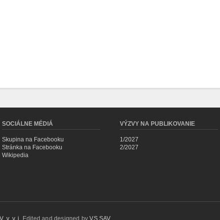
SOCIÁLNE MÉDIÁ
VÝZVY NA PUBLIKOVANIE
Skupina na Facebooku
1/2027
Stránka na Facebooku
2/2027
Wikipedia
 v. v. i.
Edited and designed by
VS SAV
.