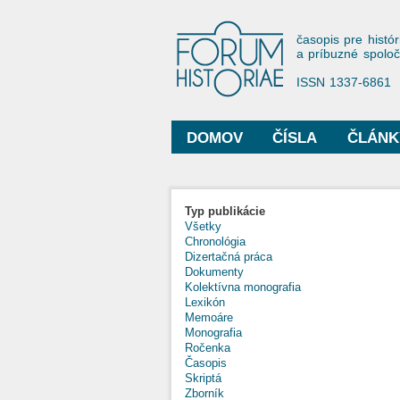
Forum His
časopis pre histór
a príbuzné spolo
ISSN 1337-6861
DOMOV
ČÍSLA
ČLÁNK
Hlavné menu
Typ publikácie
Všetky
Chronológia
Dizertačná práca
Dokumenty
Kolektívna monografia
Lexikón
Memoáre
Monografia
Ročenka
Časopis
Skriptá
Zborník