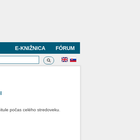
E-KNIŽNICA
FÓRUM
Vyhľadávanie
dávanie
l
itule počas celého stredoveku.