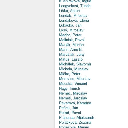
Kušniráková, Ingrid
Lengyelová, Tünde
Liška, Anton
Londák, Miroslav
Londáková, Elena
Lukačka, Ján
Lysý, Miroslav
Macho, Peter
Maliniak, Pavol
Manák, Marián
Mann, Arne B.
Marušiak, Juraj
Matus, László
Michálek, Slavomír
Michela, Miroslav
Mičko, Peter
Morovics, Miroslav
Mucska, Vincent
Nagy, Imrich
Nemec, Miroslav
Nemeš, Jaroslav
Pekařová, Katarína
Pešek, Ján
Petruf, Pavol
Piahanau, Aliaksandr
Poláčková, Zuzana
Poriezová, Miriam