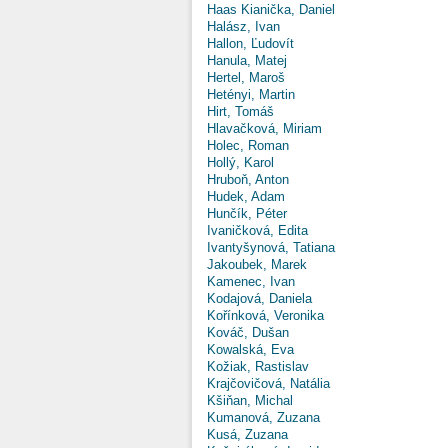
Haas Kianička, Daniel
Halász, Ivan
Hallon, Ľudovít
Hanula, Matej
Hertel, Maroš
Hetényi, Martin
Hirt, Tomáš
Hlavačková, Miriam
Holec, Roman
Hollý, Karol
Hruboň, Anton
Hudek, Adam
Hunčík, Péter
Ivaničková, Edita
Ivantyšynová, Tatiana
Jakoubek, Marek
Kamenec, Ivan
Kodajová, Daniela
Kořínková, Veronika
Kováč, Dušan
Kowalská, Eva
Kožiak, Rastislav
Krajčovičová, Natália
Kšiňan, Michal
Kumanová, Zuzana
Kusá, Zuzana