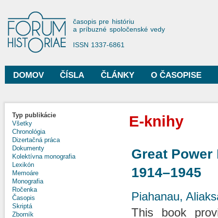
Sko
na
Forum Historiae
časopis pre históriu
hla
a príbuzné spoločenské vedy
obs
ISSN 1337-6861
DOMOV
ČÍSLA
ČLÁNKY
O ČASOPISE
Hlavné menu
Typ publikácie
E-knihy
Všetky
Chronológia
Dizertačná práca
Dokumenty
Great Power 
Kolektívna monografia
Lexikón
1914–1945
Memoáre
Monografia
Ročenka
Piahanau, Aliaks
Časopis
Skriptá
This book prov
Zborník