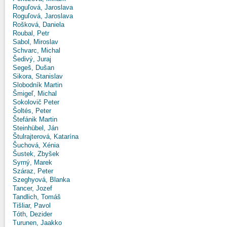
Roguľová, Jaroslava
Roguľová, Jaroslava
Rošková, Daniela
Roubal, Petr
Sabol, Miroslav
Schvarc, Michal
Šedivý, Juraj
Segeš, Dušan
Sikora, Stanislav
Slobodník Martin
Šmigeľ, Michal
Sokolovič Peter
Šoltés, Peter
Štefánik Martin
Steinhübel, Ján
Štulrajterová, Katarína
Šuchová, Xénia
Šustek, Zbyšek
Syrný, Marek
Száraz, Peter
Szeghyová, Blanka
Tancer, Jozef
Tandlich, Tomáš
Tišliar, Pavol
Tóth, Dezider
Turunen, Jaakko