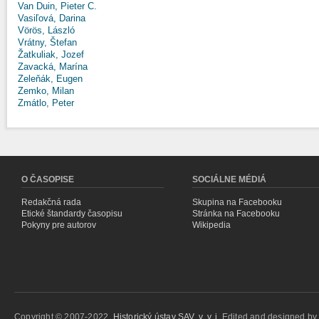
Van Duin, Pieter C.
Vasiľová, Darina
Vörös, László
Vrátny, Štefan
Žatkuliak, Jozef
Zavacká, Marína
Zeleňák, Eugen
Zemko, Milan
Zmátlo, Peter
O ČASOPISE
SOCIÁLNE MÉDIÁ
Redakčná rada
Skupina na Facebooku
Etické štandardy časopisu
Stránka na Facebooku
Pokyny pre autorov
Wikipedia
Copyright © 2007-2022,
Historický ústav SAV, v. v. i.
Edited and designed b