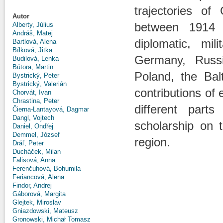
trajectories o
Autor
between 1914 
Alberty, Július
Andráš, Matej
diplomatic, mil
Bartlová, Alena
Bílková, Jitka
Germany, Russi
Budilová, Lenka
Bútora, Martin
Poland, the Bal
Bystrický, Peter
Bystrický, Valerián
contributions of 
Chorvát, Ivan
Chrastina, Peter
different part
Čierna-Lantayová, Dagmar
Dangl, Vojtech
scholarship on t
Daniel, Ondřej
Demmel, József
region.
Dráľ, Peter
Ducháček, Milan
Falisová, Anna
Ferenčuhová, Bohumila
Feriancová, Alena
Findor, Andrej
Gáborová, Margita
Glejtek, Miroslav
Gniazdowski, Mateusz
Gronowski, Michał Tomasz