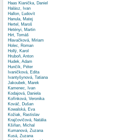
Haas Kianička, Daniel
Halász, Ivan
Hallon, Ľudovít
Hanula, Matej
Hertel, Maroš
Hetényi, Martin
Hirt, Tomáš
Hlavačková, Miriam
Holec, Roman
Hollý, Karol
Hruboň, Anton
Hudek, Adam
Hunčík, Péter
Ivaničková, Edita
Ivantyšynová, Tatiana
Jakoubek, Marek
Kamenec, Ivan
Kodajová, Daniela
Kořínková, Veronika
Kováč, Dušan
Kowalská, Eva
Kožiak, Rastislav
Krajčovičová, Natália
Kšiňan, Michal
Kumanová, Zuzana
Kusá, Zuzana