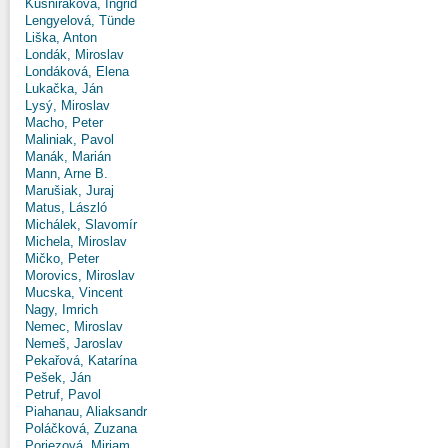
Kušniráková, Ingrid
Lengyelová, Tünde
Liška, Anton
Londák, Miroslav
Londáková, Elena
Lukačka, Ján
Lysý, Miroslav
Macho, Peter
Maliniak, Pavol
Manák, Marián
Mann, Arne B.
Marušiak, Juraj
Matus, László
Michálek, Slavomír
Michela, Miroslav
Mičko, Peter
Morovics, Miroslav
Mucska, Vincent
Nagy, Imrich
Nemec, Miroslav
Nemeš, Jaroslav
Pekařová, Katarína
Pešek, Ján
Petruf, Pavol
Piahanau, Aliaksandr
Poláčková, Zuzana
Poriezová, Miriam