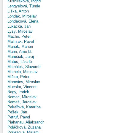
Kušniráková, Ingrid
Lengyelová, Tünde
Liška, Anton
Londák, Miroslav
Londáková, Elena
Lukačka, Ján
Lysý, Miroslav
Macho, Peter
Maliniak, Pavol
Manák, Marián
Mann, Arne B.
Marušiak, Juraj
Matus, László
Michálek, Slavomír
Michela, Miroslav
Mičko, Peter
Morovics, Miroslav
Mucska, Vincent
Nagy, Imrich
Nemec, Miroslav
Nemeš, Jaroslav
Pekařová, Katarína
Pešek, Ján
Petruf, Pavol
Piahanau, Aliaksandr
Poláčková, Zuzana
Poriezová, Miriam