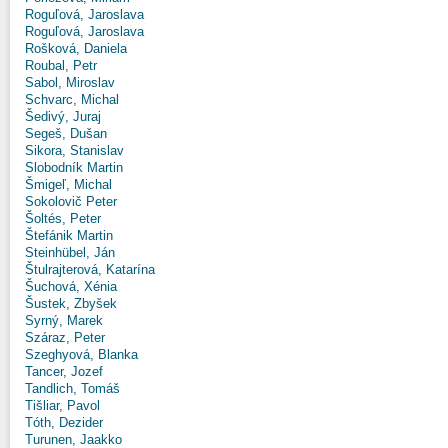
Roguľová, Jaroslava
Roguľová, Jaroslava
Rošková, Daniela
Roubal, Petr
Sabol, Miroslav
Schvarc, Michal
Šedivý, Juraj
Segeš, Dušan
Sikora, Stanislav
Slobodník Martin
Šmigeľ, Michal
Sokolovič Peter
Šoltés, Peter
Štefánik Martin
Steinhübel, Ján
Štulrajterová, Katarína
Šuchová, Xénia
Šustek, Zbyšek
Syrný, Marek
Száraz, Peter
Szeghyová, Blanka
Tancer, Jozef
Tandlich, Tomáš
Tišliar, Pavol
Tóth, Dezider
Turunen, Jaakko