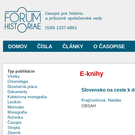
Sko
na
Forum Historiae
časopis pre históriu
hla
a príbuzné spoločenské vedy
obs
ISSN 1337-6861
DOMOV
ČÍSLA
ČLÁNKY
O ČASOPISE
Hlavné menu
Typ publikácie
E-knihy
Všetky
Chronológia
Dizertačná práca
Slovensko na ceste k d
Dokumenty
Kolektívna monografia
Krajčovičová, Natália
Lexikón
OBSAH
Memoáre
Monografia
Ročenka
Časopis
Skriptá
Zborník