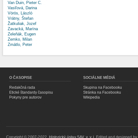
Van Duin, Pieter C.
Vasiľová, Darina
Vörös, László
Vrátny, Štefan
Žatkuliak, Jozef
Zavacká, Marína
Zeleňák, Eugen
Zemko, Milan
Zmátlo, Peter
O ČASOPISE
SOCIÁLNE MÉDIÁ
Redakčná rada
Skupina na Facebooku
Etické štandardy časopisu
Stránka na Facebooku
Pokyny pre autorov
Wikipedia
Copyright © 2007-2022,
Historický ústav SAV, v. v. i.
Edited and designed b