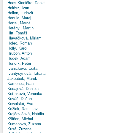
Haas Kianička, Daniel
Halász, Ivan
Hallon, Ľudovít
Hanula, Matej
Hertel, Maroš
Hetényi, Martin
Hirt, Tomáš
Hlavačková, Miriam
Holec, Roman
Hollý, Karol
Hruboň, Anton
Hudek, Adam
Hunčík, Péter
Ivaničková, Edita
Ivantyšynová, Tatiana
Jakoubek, Marek
Kamenec, Ivan
Kodajová, Daniela
Kořínková, Veronika
Kováč, Dušan
Kowalská, Eva
Kožiak, Rastislav
Krajčovičová, Natália
Kšiňan, Michal
Kumanová, Zuzana
Kusá, Zuzana