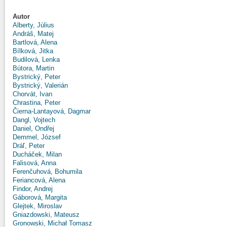
Autor
Alberty, Július
Andráš, Matej
Bartlová, Alena
Bílková, Jitka
Budilová, Lenka
Bútora, Martin
Bystrický, Peter
Bystrický, Valerián
Chorvát, Ivan
Chrastina, Peter
Čierna-Lantayová, Dagmar
Dangl, Vojtech
Daniel, Ondřej
Demmel, József
Dráľ, Peter
Ducháček, Milan
Falisová, Anna
Ferenčuhová, Bohumila
Feriancová, Alena
Findor, Andrej
Gáborová, Margita
Glejtek, Miroslav
Gniazdowski, Mateusz
Gronowski, Michał Tomasz