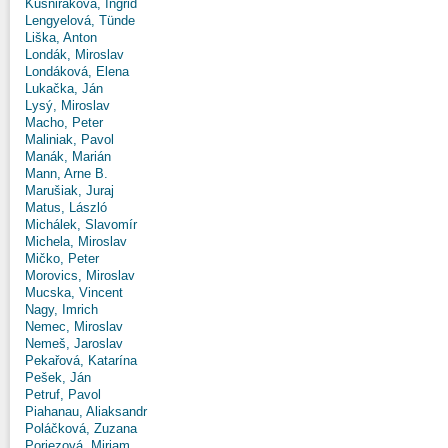
Kušniráková, Ingrid
Lengyelová, Tünde
Liška, Anton
Londák, Miroslav
Londáková, Elena
Lukačka, Ján
Lysý, Miroslav
Macho, Peter
Maliniak, Pavol
Manák, Marián
Mann, Arne B.
Marušiak, Juraj
Matus, László
Michálek, Slavomír
Michela, Miroslav
Mičko, Peter
Morovics, Miroslav
Mucska, Vincent
Nagy, Imrich
Nemec, Miroslav
Nemeš, Jaroslav
Pekařová, Katarína
Pešek, Ján
Petruf, Pavol
Piahanau, Aliaksandr
Poláčková, Zuzana
Poriezová, Miriam