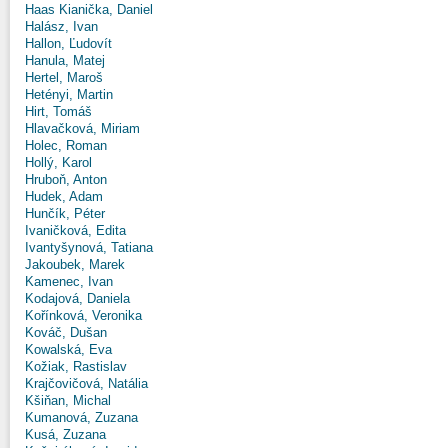
Haas Kianička, Daniel
Halász, Ivan
Hallon, Ľudovít
Hanula, Matej
Hertel, Maroš
Hetényi, Martin
Hirt, Tomáš
Hlavačková, Miriam
Holec, Roman
Hollý, Karol
Hruboň, Anton
Hudek, Adam
Hunčík, Péter
Ivaničková, Edita
Ivantyšynová, Tatiana
Jakoubek, Marek
Kamenec, Ivan
Kodajová, Daniela
Kořínková, Veronika
Kováč, Dušan
Kowalská, Eva
Kožiak, Rastislav
Krajčovičová, Natália
Kšiňan, Michal
Kumanová, Zuzana
Kusá, Zuzana