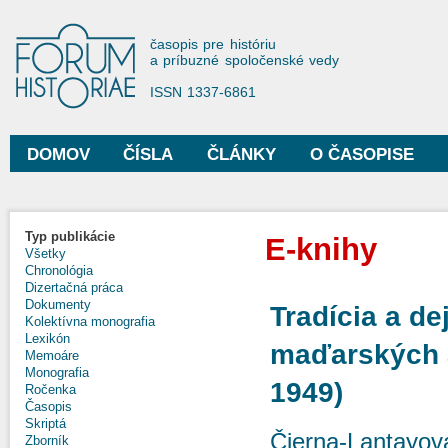
Sko
na
Forum Historiae
časopis pre históriu
hla
a príbuzné spoločenské vedy
obs
ISSN 1337-6861
DOMOV
ČÍSLA
ČLÁNKY
O ČASOPISE
Hlavné menu
Typ publikácie
E-knihy
Všetky
Chronológia
Dizertačná práca
Dokumenty
Tradícia a de
Kolektívna monografia
Lexikón
maďarských a
Memoáre
Monografia
1949)
Ročenka
Časopis
Skriptá
Čierna-Lantayov
Zborník