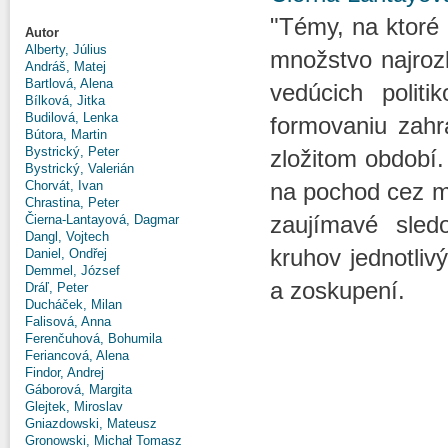
"Témy, na ktoré 
Autor
Alberty, Július
množstvo najrozl
Andráš, Matej
Bartlová, Alena
vedúcich poli
Bílková, Jitka
Budilová, Lenka
formovaniu zahra
Bútora, Martin
Bystrický, Peter
zložitom období.
Bystrický, Valerián
Chorvát, Ivan
na pochod cez m
Chrastina, Peter
zaujímavé sled
Čierna-Lantayová, Dagmar
Dangl, Vojtech
kruhov jednotlivý
Daniel, Ondřej
Demmel, József
a zoskupení.
Dráľ, Peter
Ducháček, Milan
Falisová, Anna
Ferenčuhová, Bohumila
Feriancová, Alena
Findor, Andrej
Gáborová, Margita
Glejtek, Miroslav
Gniazdowski, Mateusz
Gronowski, Michał Tomasz