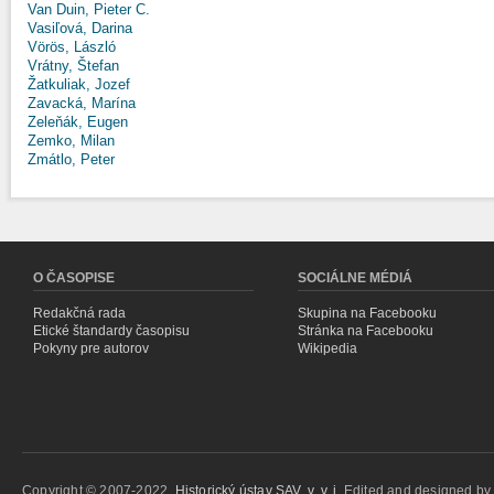
Van Duin, Pieter C.
Vasiľová, Darina
Vörös, László
Vrátny, Štefan
Žatkuliak, Jozef
Zavacká, Marína
Zeleňák, Eugen
Zemko, Milan
Zmátlo, Peter
O ČASOPISE
SOCIÁLNE MÉDIÁ
Redakčná rada
Skupina na Facebooku
Etické štandardy časopisu
Stránka na Facebooku
Pokyny pre autorov
Wikipedia
Copyright © 2007-2022,
Historický ústav SAV, v. v. i.
Edited and designed b