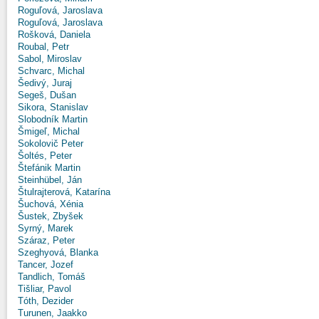
Roguľová, Jaroslava
Roguľová, Jaroslava
Rošková, Daniela
Roubal, Petr
Sabol, Miroslav
Schvarc, Michal
Šedivý, Juraj
Segeš, Dušan
Sikora, Stanislav
Slobodník Martin
Šmigeľ, Michal
Sokolovič Peter
Šoltés, Peter
Štefánik Martin
Steinhübel, Ján
Štulrajterová, Katarína
Šuchová, Xénia
Šustek, Zbyšek
Syrný, Marek
Száraz, Peter
Szeghyová, Blanka
Tancer, Jozef
Tandlich, Tomáš
Tišliar, Pavol
Tóth, Dezider
Turunen, Jaakko