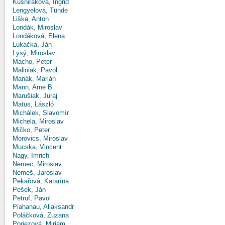
Kušniráková, Ingrid
Lengyelová, Tünde
Liška, Anton
Londák, Miroslav
Londáková, Elena
Lukačka, Ján
Lysý, Miroslav
Macho, Peter
Maliniak, Pavol
Manák, Marián
Mann, Arne B.
Marušiak, Juraj
Matus, László
Michálek, Slavomír
Michela, Miroslav
Mičko, Peter
Morovics, Miroslav
Mucska, Vincent
Nagy, Imrich
Nemec, Miroslav
Nemeš, Jaroslav
Pekařová, Katarína
Pešek, Ján
Petruf, Pavol
Piahanau, Aliaksandr
Poláčková, Zuzana
Poriezová, Miriam