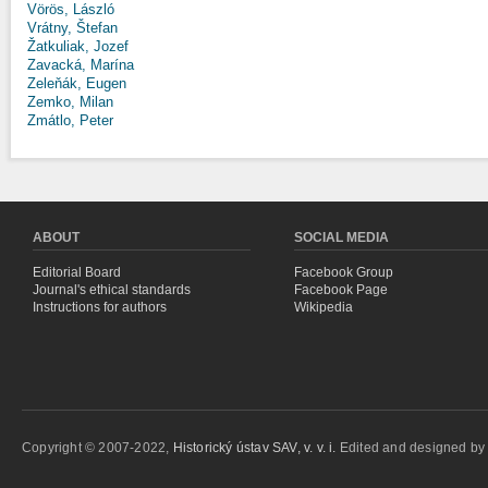
Vörös, László
Vrátny, Štefan
Žatkuliak, Jozef
Zavacká, Marína
Zeleňák, Eugen
Zemko, Milan
Zmátlo, Peter
ABOUT
SOCIAL MEDIA
Editorial Board
Facebook Group
Journal's ethical standards
Facebook Page
Instructions for authors
Wikipedia
Copyright © 2007-2022,
Historický ústav SAV, v. v. i.
Edited and designed b