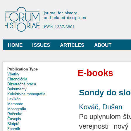
Ski
mai
Forum Historiae
journal for history
con
and related disciplines
ISSN 1337-6861
HOME
ISSUES
ARTICLES
ABOUT
Main menu
Publication Type
E-books
Všetky
Chronológia
Dizertačná práca
Dokumenty
Sondy do slo
Kolektívna monografia
Lexikón
Memoáre
Kováč, Dušan
Monografia
Ročenka
Po uplynulom štv
Časopis
Skriptá
verejnosti nov
Zborník