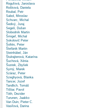
Roguľová, Jaroslava
Rošková, Daniela
Roubal, Petr
Sabol, Miroslav
Schvarc, Michal
Šedivý, Juraj
Segeš, Dušan
Slobodník Martin
Šmigeľ, Michal
Sokolovič Peter
Šoltés, Peter
Štefánik Martin
Steinhübel, Ján
Štulrajterová, Katarína
Šuchová, Xénia
Šustek, Zbyšek
Syrný, Marek
Száraz, Peter
Szeghyová, Blanka
Tancer, Jozef
Tandlich, Tomáš
Tišliar, Pavol
Tóth, Dezider
Turunen, Jaakko
Van Duin, Pieter C.
Vasiľová, Darina