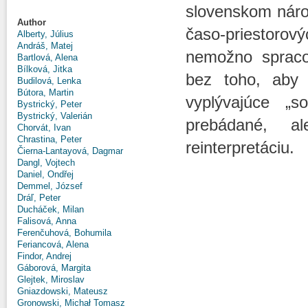
slovenskom národ
Author
časo-priestorový
Alberty, Július
Andráš, Matej
nemožno spracov
Bartlová, Alena
Bílková, Jitka
bez toho, aby
Budilová, Lenka
Bútora, Martin
vyplývajúce „s
Bystrický, Peter
Bystrický, Valerián
prebádané, a
Chorvát, Ivan
Chrastina, Peter
reinterpretáciu.
Čierna-Lantayová, Dagmar
Dangl, Vojtech
Daniel, Ondřej
Demmel, József
Dráľ, Peter
Ducháček, Milan
Falisová, Anna
Ferenčuhová, Bohumila
Feriancová, Alena
Findor, Andrej
Gáborová, Margita
Glejtek, Miroslav
Gniazdowski, Mateusz
Gronowski, Michał Tomasz