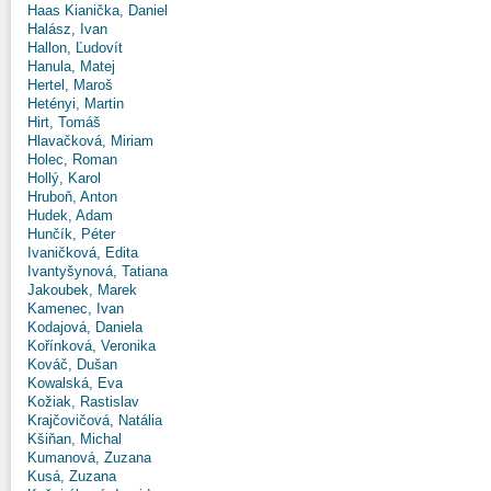
Haas Kianička, Daniel
Halász, Ivan
Hallon, Ľudovít
Hanula, Matej
Hertel, Maroš
Hetényi, Martin
Hirt, Tomáš
Hlavačková, Miriam
Holec, Roman
Hollý, Karol
Hruboň, Anton
Hudek, Adam
Hunčík, Péter
Ivaničková, Edita
Ivantyšynová, Tatiana
Jakoubek, Marek
Kamenec, Ivan
Kodajová, Daniela
Kořínková, Veronika
Kováč, Dušan
Kowalská, Eva
Kožiak, Rastislav
Krajčovičová, Natália
Kšiňan, Michal
Kumanová, Zuzana
Kusá, Zuzana