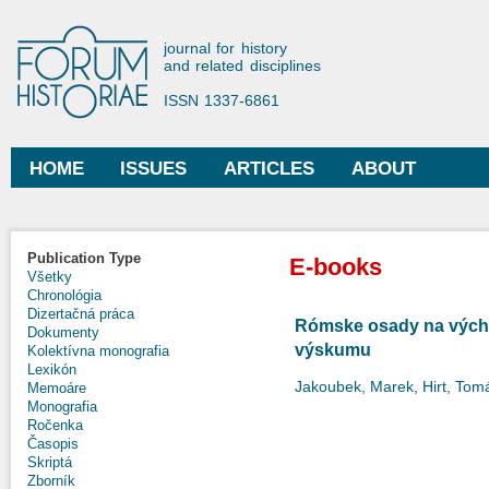
Ski
mai
Forum Historiae
journal for history
con
and related disciplines
ISSN 1337-6861
HOME
ISSUES
ARTICLES
ABOUT
Main menu
Publication Type
E-books
Všetky
Chronológia
Dizertačná práca
Rómske osady na vých
Dokumenty
výskumu
Kolektívna monografia
Lexikón
Jakoubek, Marek
,
Hirt, Tom
Memoáre
Monografia
Ročenka
Časopis
Skriptá
Zborník