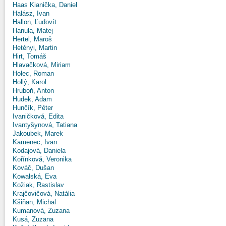
Haas Kianička, Daniel
Halász, Ivan
Hallon, Ľudovít
Hanula, Matej
Hertel, Maroš
Hetényi, Martin
Hirt, Tomáš
Hlavačková, Miriam
Holec, Roman
Hollý, Karol
Hruboň, Anton
Hudek, Adam
Hunčík, Péter
Ivaničková, Edita
Ivantyšynová, Tatiana
Jakoubek, Marek
Kamenec, Ivan
Kodajová, Daniela
Kořínková, Veronika
Kováč, Dušan
Kowalská, Eva
Kožiak, Rastislav
Krajčovičová, Natália
Kšiňan, Michal
Kumanová, Zuzana
Kusá, Zuzana