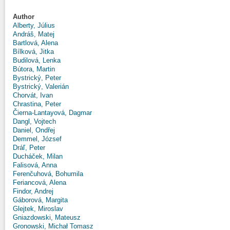
Author
Alberty, Július
Andráš, Matej
Bartlová, Alena
Bílková, Jitka
Budilová, Lenka
Bútora, Martin
Bystrický, Peter
Bystrický, Valerián
Chorvát, Ivan
Chrastina, Peter
Čierna-Lantayová, Dagmar
Dangl, Vojtech
Daniel, Ondřej
Demmel, József
Dráľ, Peter
Ducháček, Milan
Falisová, Anna
Ferenčuhová, Bohumila
Feriancová, Alena
Findor, Andrej
Gáborová, Margita
Glejtek, Miroslav
Gniazdowski, Mateusz
Gronowski, Michał Tomasz