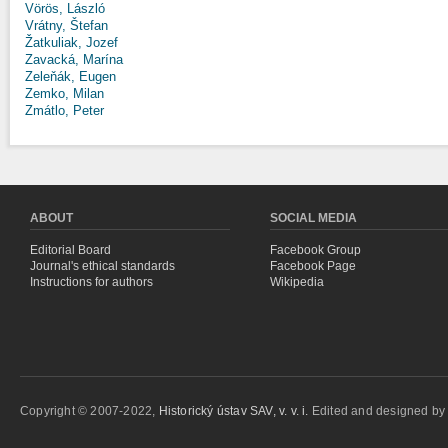
Vörös, László
Vrátny, Štefan
Žatkuliak, Jozef
Zavacká, Marína
Zeleňák, Eugen
Zemko, Milan
Zmátlo, Peter
ABOUT
SOCIAL MEDIA
Editorial Board
Facebook Group
Journal's ethical standards
Facebook Page
Instructions for authors
Wikipedia
Copyright © 2007-2022,
Historický ústav SAV, v. v. i.
Edited and designed b