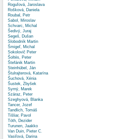
Roguľová, Jaroslava
Rošková, Daniela
Roubal, Petr
Sabol, Miroslav
Schvarc, Michal
Šedivý, Juraj
Segeš, Dušan
Slobodník Martin
Šmigeľ, Michal
Sokolovič Peter
Šoltés, Peter
Štefánik Martin
Steinhübel, Ján
Štulrajterová, Katarína
Šuchová, Xénia
Šustek, Zbyšek
Syrný, Marek
Száraz, Peter
Szeghyová, Blanka
Tancer, Jozef
Tandlich, Tomáš
Tišliar, Pavol
Tóth, Dezider
Turunen, Jaakko
Van Duin, Pieter C.
Vasiľová, Darina