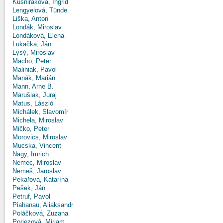
Kušniráková, Ingrid
Lengyelová, Tünde
Liška, Anton
Londák, Miroslav
Londáková, Elena
Lukačka, Ján
Lysý, Miroslav
Macho, Peter
Maliniak, Pavol
Manák, Marián
Mann, Arne B.
Marušiak, Juraj
Matus, László
Michálek, Slavomír
Michela, Miroslav
Mičko, Peter
Morovics, Miroslav
Mucska, Vincent
Nagy, Imrich
Nemec, Miroslav
Nemeš, Jaroslav
Pekařová, Katarína
Pešek, Ján
Petruf, Pavol
Piahanau, Aliaksandr
Poláčková, Zuzana
Poriezová, Miriam