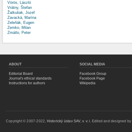
Vörös, László
Vrátny, Štefan
Žatkuliak, Jozef
Zavacká, Marína
Zeleňák, Eugen
Zemko, Milan
Zmátlo, Peter
ABOUT
SOCIAL MEDIA
Editorial Board
Facebook Group
Journal's ethical standards
Facebook Page
Instructions for authors
Wikipedia
Copyright © 2007-2022,
Historický ústav SAV, v. v. i.
Edited and designed b