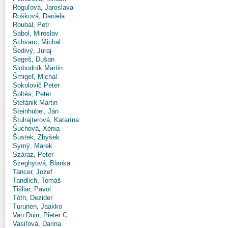
Roguľová, Jaroslava
Rošková, Daniela
Roubal, Petr
Sabol, Miroslav
Schvarc, Michal
Šedivý, Juraj
Segeš, Dušan
Slobodník Martin
Šmigeľ, Michal
Sokolovič Peter
Šoltés, Peter
Štefánik Martin
Steinhübel, Ján
Štulrajterová, Katarína
Šuchová, Xénia
Šustek, Zbyšek
Syrný, Marek
Száraz, Peter
Szeghyová, Blanka
Tancer, Jozef
Tandlich, Tomáš
Tišliar, Pavol
Tóth, Dezider
Turunen, Jaakko
Van Duin, Pieter C.
Vasiľová, Darina