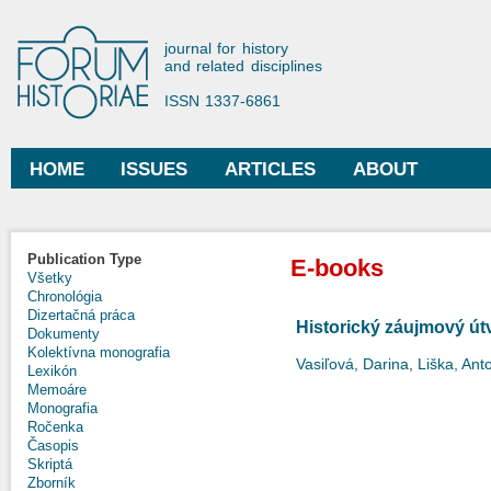
Ski
mai
Forum Historiae
journal for history
con
and related disciplines
ISSN 1337-6861
HOME
ISSUES
ARTICLES
ABOUT
Main menu
Publication Type
E-books
Všetky
Chronológia
Dizertačná práca
Historický záujmový ú
Dokumenty
Kolektívna monografia
Vasiľová, Darina
,
Liška, Ant
Lexikón
Memoáre
Monografia
Ročenka
Časopis
Skriptá
Zborník