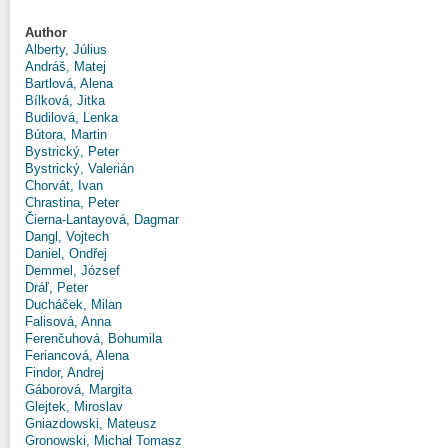
Author
Alberty, Július
Andráš, Matej
Bartlová, Alena
Bílková, Jitka
Budilová, Lenka
Bútora, Martin
Bystrický, Peter
Bystrický, Valerián
Chorvát, Ivan
Chrastina, Peter
Čierna-Lantayová, Dagmar
Dangl, Vojtech
Daniel, Ondřej
Demmel, József
Dráľ, Peter
Ducháček, Milan
Falisová, Anna
Ferenčuhová, Bohumila
Feriancová, Alena
Findor, Andrej
Gáborová, Margita
Glejtek, Miroslav
Gniazdowski, Mateusz
Gronowski, Michał Tomasz