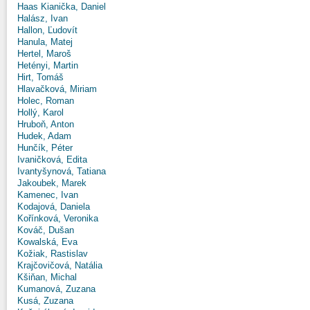
Haas Kianička, Daniel
Halász, Ivan
Hallon, Ľudovít
Hanula, Matej
Hertel, Maroš
Hetényi, Martin
Hirt, Tomáš
Hlavačková, Miriam
Holec, Roman
Hollý, Karol
Hruboň, Anton
Hudek, Adam
Hunčík, Péter
Ivaničková, Edita
Ivantyšynová, Tatiana
Jakoubek, Marek
Kamenec, Ivan
Kodajová, Daniela
Kořínková, Veronika
Kováč, Dušan
Kowalská, Eva
Kožiak, Rastislav
Krajčovičová, Natália
Kšiňan, Michal
Kumanová, Zuzana
Kusá, Zuzana