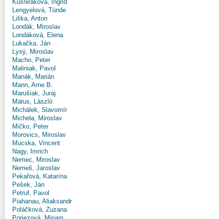
Kušniráková, Ingrid
Lengyelová, Tünde
Liška, Anton
Londák, Miroslav
Londáková, Elena
Lukačka, Ján
Lysý, Miroslav
Macho, Peter
Maliniak, Pavol
Manák, Marián
Mann, Arne B.
Marušiak, Juraj
Matus, László
Michálek, Slavomír
Michela, Miroslav
Mičko, Peter
Morovics, Miroslav
Mucska, Vincent
Nagy, Imrich
Nemec, Miroslav
Nemeš, Jaroslav
Pekařová, Katarína
Pešek, Ján
Petruf, Pavol
Piahanau, Aliaksandr
Poláčková, Zuzana
Poriezová, Miriam