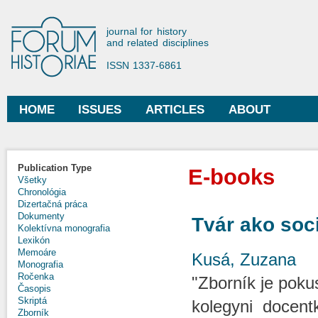
Ski
mai
Forum Historiae
journal for history
con
and related disciplines
ISSN 1337-6861
HOME
ISSUES
ARTICLES
ABOUT
Main menu
Publication Type
E-books
Všetky
Chronológia
Dizertačná práca
Dokumenty
Tvár ako soci
Kolektívna monografia
Lexikón
Memoáre
Kusá, Zuzana
Monografia
Ročenka
"Zborník je poku
Časopis
Skriptá
kolegyni docent
Zborník