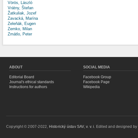
Vörös, László
Vrátny, Štefan
Žatkuliak, Jozef
Zavacká, Marína
Zeleňák, Eugen
Zemko, Milan
Zmátlo, Peter
ABOUT
SOCIAL MEDIA
Editorial Board
Facebook Group
Journal's ethical standards
Facebook Page
Instructions for authors
Wikipedia
Copyright © 2007-2022,
Historický ústav SAV, v. v. i.
Edited and designed b