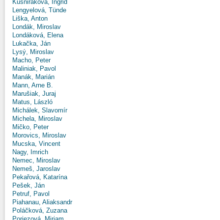
Kušniráková, Ingrid
Lengyelová, Tünde
Liška, Anton
Londák, Miroslav
Londáková, Elena
Lukačka, Ján
Lysý, Miroslav
Macho, Peter
Maliniak, Pavol
Manák, Marián
Mann, Arne B.
Marušiak, Juraj
Matus, László
Michálek, Slavomír
Michela, Miroslav
Mičko, Peter
Morovics, Miroslav
Mucska, Vincent
Nagy, Imrich
Nemec, Miroslav
Nemeš, Jaroslav
Pekařová, Katarína
Pešek, Ján
Petruf, Pavol
Piahanau, Aliaksandr
Poláčková, Zuzana
Poriezová, Miriam