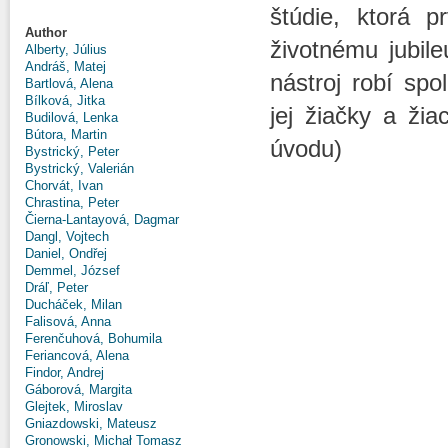
štúdie, ktorá 
Author
životnému jubile
Alberty, Július
Andráš, Matej
nástroj robí spo
Bartlová, Alena
Bílková, Jitka
jej žiačky a žia
Budilová, Lenka
Bútora, Martin
úvodu)
Bystrický, Peter
Bystrický, Valerián
Chorvát, Ivan
Chrastina, Peter
Čierna-Lantayová, Dagmar
Dangl, Vojtech
Daniel, Ondřej
Demmel, József
Dráľ, Peter
Ducháček, Milan
Falisová, Anna
Ferenčuhová, Bohumila
Feriancová, Alena
Findor, Andrej
Gáborová, Margita
Glejtek, Miroslav
Gniazdowski, Mateusz
Gronowski, Michał Tomasz