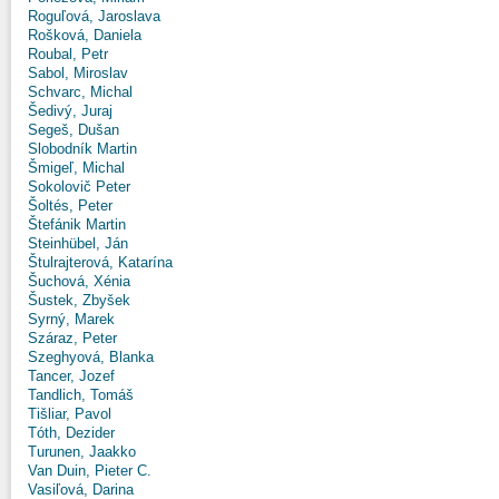
Roguľová, Jaroslava
Rošková, Daniela
Roubal, Petr
Sabol, Miroslav
Schvarc, Michal
Šedivý, Juraj
Segeš, Dušan
Slobodník Martin
Šmigeľ, Michal
Sokolovič Peter
Šoltés, Peter
Štefánik Martin
Steinhübel, Ján
Štulrajterová, Katarína
Šuchová, Xénia
Šustek, Zbyšek
Syrný, Marek
Száraz, Peter
Szeghyová, Blanka
Tancer, Jozef
Tandlich, Tomáš
Tišliar, Pavol
Tóth, Dezider
Turunen, Jaakko
Van Duin, Pieter C.
Vasiľová, Darina