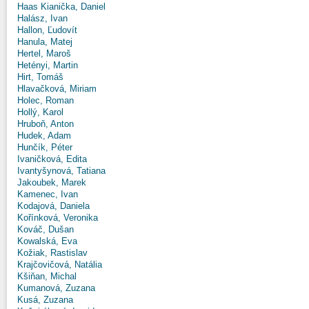
Haas Kianička, Daniel
Halász, Ivan
Hallon, Ľudovít
Hanula, Matej
Hertel, Maroš
Hetényi, Martin
Hirt, Tomáš
Hlavačková, Miriam
Holec, Roman
Hollý, Karol
Hruboň, Anton
Hudek, Adam
Hunčík, Péter
Ivaničková, Edita
Ivantyšynová, Tatiana
Jakoubek, Marek
Kamenec, Ivan
Kodajová, Daniela
Kořínková, Veronika
Kováč, Dušan
Kowalská, Eva
Kožiak, Rastislav
Krajčovičová, Natália
Kšiňan, Michal
Kumanová, Zuzana
Kusá, Zuzana