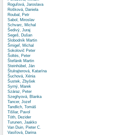
Roguľová, Jaroslava
Rošková, Daniela
Roubal, Petr
Sabol, Miroslav
Schvarc, Michal
Šedivý, Juraj
Segeš, Dušan
Slobodník Martin
Šmigeľ, Michal
Sokolovič Peter
Šoltés, Peter
Štefánik Martin
Steinhübel, Ján
Štulrajterová, Katarína
Šuchová, Xénia
Šustek, Zbyšek
Syrný, Marek
Száraz, Peter
Szeghyová, Blanka
Tancer, Jozef
Tandlich, Tomáš
Tišliar, Pavol
Tóth, Dezider
Turunen, Jaakko
Van Duin, Pieter C.
Vasiľová, Darina