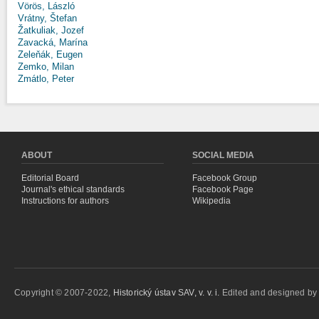
Vörös, László
Vrátny, Štefan
Žatkuliak, Jozef
Zavacká, Marína
Zeleňák, Eugen
Zemko, Milan
Zmátlo, Peter
ABOUT
SOCIAL MEDIA
Editorial Board
Facebook Group
Journal's ethical standards
Facebook Page
Instructions for authors
Wikipedia
Copyright © 2007-2022,
Historický ústav SAV, v. v. i.
Edited and designed b