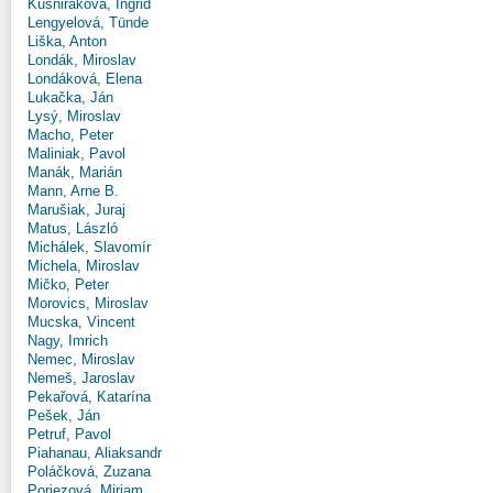
Kušniráková, Ingrid
Lengyelová, Tünde
Liška, Anton
Londák, Miroslav
Londáková, Elena
Lukačka, Ján
Lysý, Miroslav
Macho, Peter
Maliniak, Pavol
Manák, Marián
Mann, Arne B.
Marušiak, Juraj
Matus, László
Michálek, Slavomír
Michela, Miroslav
Mičko, Peter
Morovics, Miroslav
Mucska, Vincent
Nagy, Imrich
Nemec, Miroslav
Nemeš, Jaroslav
Pekařová, Katarína
Pešek, Ján
Petruf, Pavol
Piahanau, Aliaksandr
Poláčková, Zuzana
Poriezová, Miriam