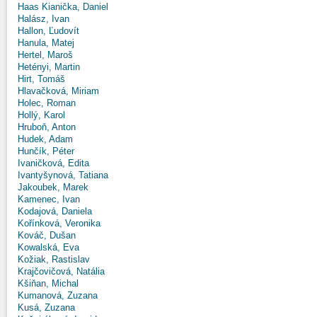
Haas Kianička, Daniel
Halász, Ivan
Hallon, Ľudovít
Hanula, Matej
Hertel, Maroš
Hetényi, Martin
Hirt, Tomáš
Hlavačková, Miriam
Holec, Roman
Hollý, Karol
Hruboň, Anton
Hudek, Adam
Hunčík, Péter
Ivaničková, Edita
Ivantyšynová, Tatiana
Jakoubek, Marek
Kamenec, Ivan
Kodajová, Daniela
Kořínková, Veronika
Kováč, Dušan
Kowalská, Eva
Kožiak, Rastislav
Krajčovičová, Natália
Kšiňan, Michal
Kumanová, Zuzana
Kusá, Zuzana