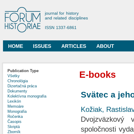
Ski
mai
Forum Historiae
journal for history
con
and related disciplines
ISSN 1337-6861
HOME
ISSUES
ARTICLES
ABOUT
Main menu
Publication Type
E-books
Všetky
Chronológia
Dizertačná práca
Dokumenty
Svätec a jeho
Kolektívna monografia
Lexikón
Memoáre
Kožiak, Rastisla
Monografia
Ročenka
Dvojzväzkový 
Časopis
Skriptá
spoločnosti vyda
Zborník