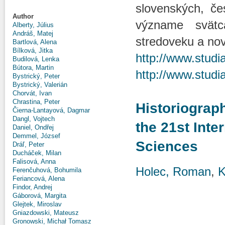
slovenských, če
Author
význame svätc
Alberty, Július
Andráš, Matej
stredoveku a no
Bartlová, Alena
Bílková, Jitka
http://www.studi
Budilová, Lenka
Bútora, Martin
http://www.studi
Bystrický, Peter
Bystrický, Valerián
Chorvát, Ivan
Chrastina, Peter
Historiograph
Čierna-Lantayová, Dagmar
Dangl, Vojtech
the 21st Inte
Daniel, Ondřej
Demmel, József
Sciences
Dráľ, Peter
Ducháček, Milan
Falisová, Anna
Holec, Roman
,
K
Ferenčuhová, Bohumila
Feriancová, Alena
Findor, Andrej
Gáborová, Margita
Glejtek, Miroslav
Gniazdowski, Mateusz
Gronowski, Michał Tomasz