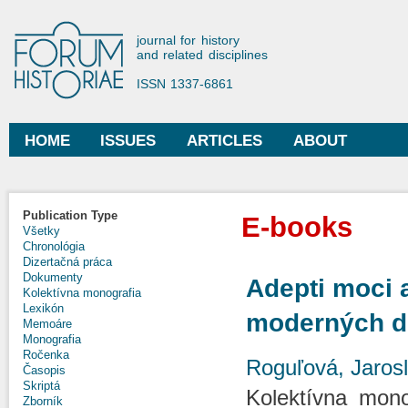
Ski
mai
Forum Historiae
journal for history
con
and related disciplines
ISSN 1337-6861
HOME
ISSUES
ARTICLES
ABOUT
Main menu
Publication Type
E-books
Všetky
Chronológia
Dizertačná práca
Dokumenty
Adepti moci a
Kolektívna monografia
Lexikón
moderných d
Memoáre
Monografia
Ročenka
Roguľová, Jaros
Časopis
Skriptá
Kolektívna monog
Zborník