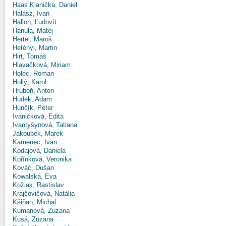
Haas Kianička, Daniel
Halász, Ivan
Hallon, Ľudovít
Hanula, Matej
Hertel, Maroš
Hetényi, Martin
Hirt, Tomáš
Hlavačková, Miriam
Holec, Roman
Hollý, Karol
Hruboň, Anton
Hudek, Adam
Hunčík, Péter
Ivaničková, Edita
Ivantyšynová, Tatiana
Jakoubek, Marek
Kamenec, Ivan
Kodajová, Daniela
Kořínková, Veronika
Kováč, Dušan
Kowalská, Eva
Kožiak, Rastislav
Krajčovičová, Natália
Kšiňan, Michal
Kumanová, Zuzana
Kusá, Zuzana