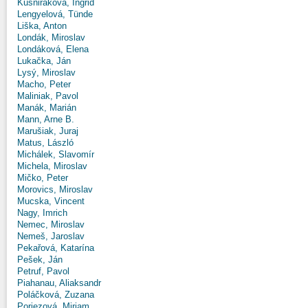
Kušniráková, Ingrid
Lengyelová, Tünde
Liška, Anton
Londák, Miroslav
Londáková, Elena
Lukačka, Ján
Lysý, Miroslav
Macho, Peter
Maliniak, Pavol
Manák, Marián
Mann, Arne B.
Marušiak, Juraj
Matus, László
Michálek, Slavomír
Michela, Miroslav
Mičko, Peter
Morovics, Miroslav
Mucska, Vincent
Nagy, Imrich
Nemec, Miroslav
Nemeš, Jaroslav
Pekařová, Katarína
Pešek, Ján
Petruf, Pavol
Piahanau, Aliaksandr
Poláčková, Zuzana
Poriezová, Miriam