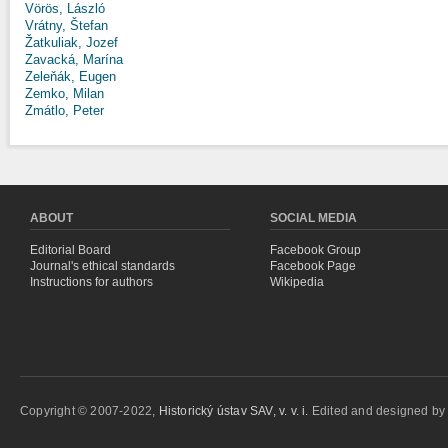
Vörös, László
Vrátny, Štefan
Žatkuliak, Jozef
Zavacká, Marína
Zeleňák, Eugen
Zemko, Milan
Zmátlo, Peter
ABOUT
SOCIAL MEDIA
Editorial Board
Facebook Group
Journal's ethical standards
Facebook Page
Instructions for authors
Wikipedia
Copyright © 2007-2022,
Historický ústav SAV, v. v. i.
Edited and designed b