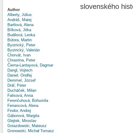
slovenského hist
Author
Alberty, Július
Andráš, Matej
Bartlová, Alena
Bílková, Jitka
Budilová, Lenka
Bútora, Martin
Bystrický, Peter
Bystrický, Valerián
Chorvát, Ivan
Chrastina, Peter
Čierna-Lantayová, Dagmar
Dangl, Vojtech
Daniel, Ondřej
Demmel, József
Dráľ, Peter
Ducháček, Milan
Falisová, Anna
Ferenčuhová, Bohumila
Feriancová, Alena
Findor, Andrej
Gáborová, Margita
Glejtek, Miroslav
Gniazdowski, Mateusz
Gronowski, Michał Tomasz