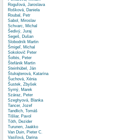
Roguľová, Jaroslava
Rošková, Daniela
Roubal, Petr
Sabol, Miroslav
Schvarc, Michal
Šedivý, Juraj
Segeš, Dušan
Slobodník Martin
Šmigeľ, Michal
Sokolovič Peter
Šoltés, Peter
Štefánik Martin
Steinhübel, Ján
Štulrajterová, Katarína
Šuchová, Xénia
Šustek, Zbyšek
Syrný, Marek
Száraz, Peter
Szeghyová, Blanka
Tancer, Jozef
Tandlich, Tomáš
Tišliar, Pavol
Tóth, Dezider
Turunen, Jaakko
Van Duin, Pieter C.
Vasiľová, Darina